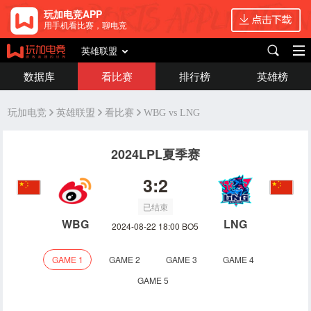
玩加电竞APP
用手机看比赛，聊电竞
英雄联盟
数据库
看比赛
排行榜
英雄榜
玩加电竞
英雄联盟
看比赛
WBG vs LNG
2024LPL夏季赛
3:2
已结束
WBG
LNG
2024-08-22 18:00 BO5
GAME 1
GAME 2
GAME 3
GAME 4
GAME 5