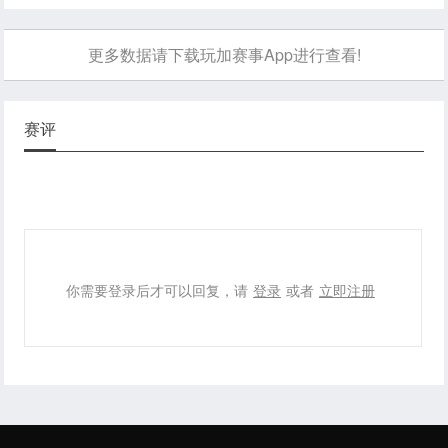
更多数据请下载玩加赛事App进行查看!
赛评
你需要登录后才可以回复，请
登录
或者
立即注册