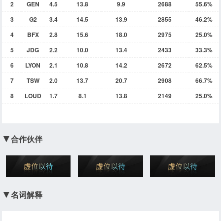
2
GEN
4.5
13.8
9.9
2688
55.6%
3
G2
3.4
14.5
13.9
2855
46.2%
4
BFX
2.8
15.6
18.0
2975
25.0%
5
JDG
2.2
10.0
13.4
2433
33.3%
6
LYON
2.1
10.8
14.2
2672
62.5%
7
TSW
2.0
13.7
20.7
2908
66.7%
8
LOUD
1.7
8.1
13.8
2149
25.0%
合作伙伴
名词解释