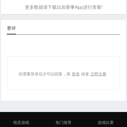
更多数据请下载玩加赛事App进行查看!
赛评
你需要登录后才可以回复，请
登录
或者
立即注册
电竞游戏
热门推荐
游戏比赛