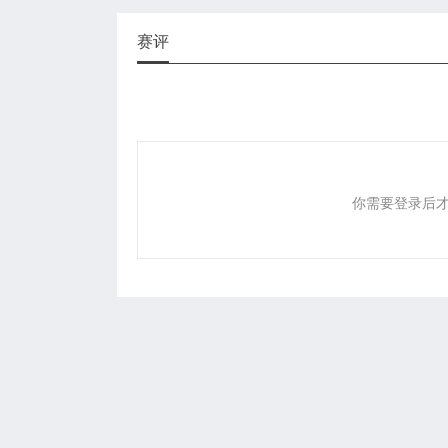
赛评
你需要登录后