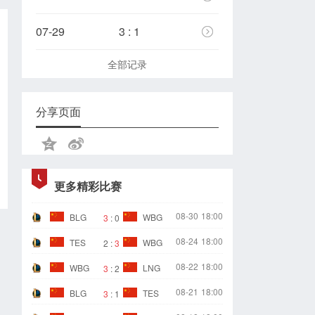
07-29
3 : 1
全部记录
分享页面
更多精彩比赛
08-30
18:00
BLG
WBG
3
:
0
08-24
18:00
TES
WBG
2
:
3
08-22
18:00
WBG
LNG
3
:
2
08-21
18:00
BLG
TES
3
:
1