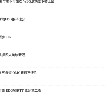
澜 节奏不可阻挡 WBG成功拿下骑士团
帮助EDG扳平比分
对战EDG
队员四人确诊新冠
砍三条街 OMG斩获三连胜
可击 EDG轻取TT 拿到第二胜