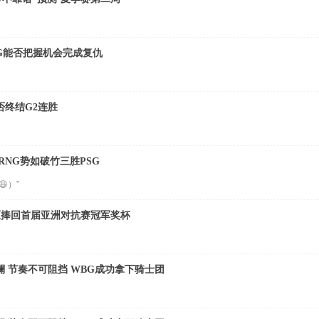
RNG能否把握机会完成复仇
G能否终结G2连胜
 RNG势如破竹三胜PSG
）”
区捧回首届亚洲对抗赛冠军奖杯
澜 节奏不可阻挡 WBG成功拿下骑士团