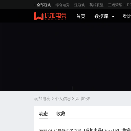
全部游戏
综合电竞
泛游戏
英雄联盟
王者荣耀
D
首页
数据库
看
玩加电竞
个人信息
风·雷·焰
动态
收藏
2022-06-13日
[玩加出品] 2022LPL“
评论了文章