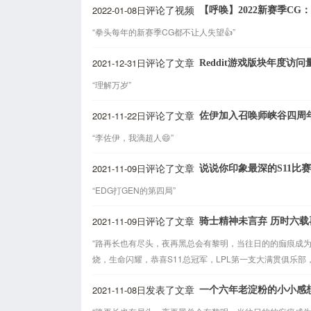
2022-01-08日
【呼唤】2022新赛季C
评论了视频
“拳头每年的新赛季CG都不让人失望👍”
2021-12-31日
Reddit游戏版块年度访
评论了文章
“理解万岁”
2021-11-22日
佐伊加入召唤师峡谷四周
评论了文章
“李佐伊，我滴超人😄”
2021-11-09日
说说你印象最深的S11比
评论了文章
“EDG打GEN的第四局”
2021-11-09日
骑士精神未言弃 历时六载
评论了文章
“路再长也有尽头，夜再黑总会有黎明，当往日的的痂痕成
烧，生命闪耀，恭喜S11总冠军，LPL第一支大满贯俱乐部，
2021-11-08日
一个六年老淀粉的小小感
发表了文章