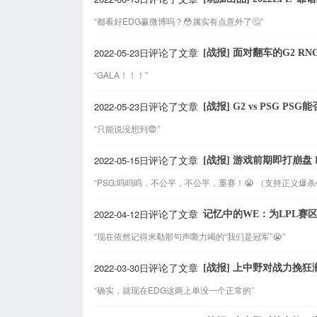
“都看好EDG赢微博吗？😳属实有点意外了🤔”
2022-05-23日
[战报] 面对翻车的G2 
评论了文章
“GALA！！！”
2022-05-23日
[战报] G2 vs PSG PS
评论了文章
“只能说没想到😨”
2022-05-15日
[战报] 游戏前期即打崩盘
评论了文章
“PSG:呜呜呜，不公平，不公平，重赛！😭 （支持正义爆杀
2022-04-12日
记忆中的WE：为LPL赛
评论了文章
“现在依然记得米勒那句声嘶力竭的“我们是冠军”😭”
2022-03-30日
[战报] 上中野对战力挽狂
评论了文章
“确实，就现在EDG这两上单没一个正常的”