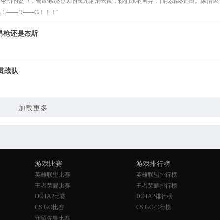
为今朝的盔甲，曾经萦绕心头的魔咒烟消云散，你们永不言弃，而我始终追随。纵情燃
E——D——G！！！”
男枪还是杰斯
贯战队
加载更多
游戏比赛
游戏排行榜
英雄联盟比赛
英雄联盟排行榜
王者荣耀比赛
王者荣耀排行榜
DOTA2比赛
DOTA2排行榜
CS:GO比赛
CS:GO排行榜
守望先锋比赛