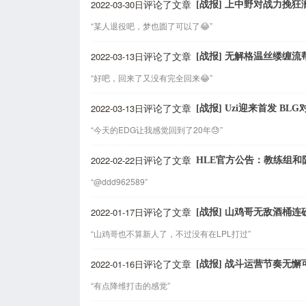
2022-03-30日
[战报] 上中野对战力挽狂
评论了文章
“某人退役吧，梦也圆了可以了😂”
2022-03-13日
[战报] 无解格温丝缕缠流
评论了文章
“好吧，回来了又没有完全回来😂”
2022-03-13日
[战报] Uzi迎来首发 BLG
评论了文章
“今天的EDG让我感觉回到了20年😓”
2022-02-22日
HLE官方公告：教练组和
评论了文章
“@ddd962589”
2022-01-17日
[战报] 山鸡哥无敌酒桶连
评论了文章
“山鸡哥也不算新人了，不过没有在LPL打过”
2022-01-16日
[战报] 战斗运营节奏无懈
评论了文章
“有点降维打击的感觉”