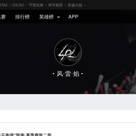
OTA2
CS:GO
守望先锋
和平精英
穿越火线
比赛
排行榜
英雄榜
APP
风·雷·焰
靠谱/不靠谱”预测·夏季赛第二周