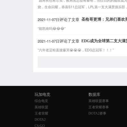
“路再长也有尽头，夜再黑总会有黎明，当往日的的痂痕成
烧，生命闪耀，恭喜S11总冠军，LPL第一支大满贯俱乐部，
2021-11-07日
圣枪哥更博：兄弟们喜欢
评论了文章
“能凯南吗😂😂😂”
2021-11-07日
EDG成为全球第二支大满
评论了文章
“六年老淀粉直接爆哭😭😭😭，EDG总冠军！！！”
玩加电竞
数据库
综合电竞
英雄联盟赛事
英雄联盟
王者荣耀赛事
王者荣耀
DOTA2赛事
DOTA2
CS:GO