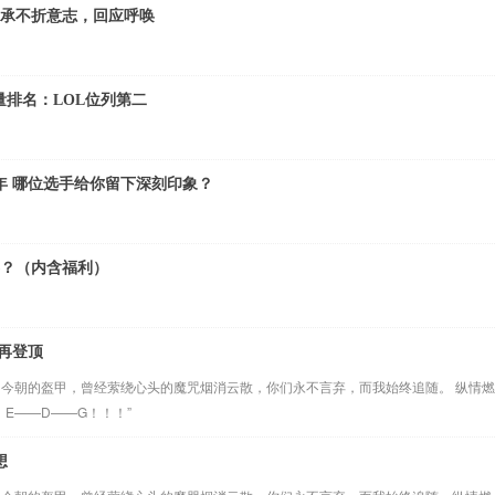
G：承不折意志，回应呼唤
问量排名：LOL位列第二
年 哪位选手给你留下深刻印象？
赛？（内含福利）
再登顶
为今朝的盔甲，曾经萦绕心头的魔咒烟消云散，你们永不言弃，而我始终追随。 纵情燃
E——D——G！！！”
想