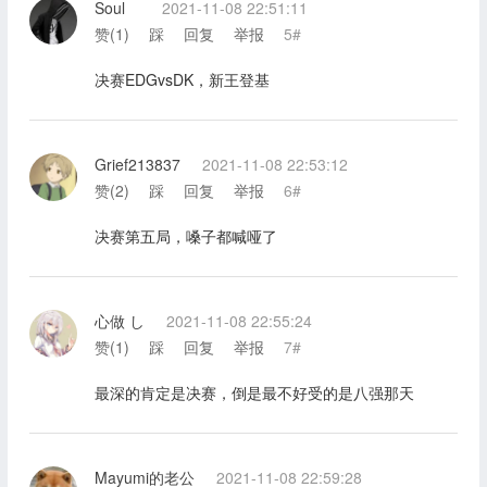
Soulゝ
2021-11-08 22:51:11
赞(
1
)
踩
回复
举报
5#
决赛EDGvsDK，新王登基
Grief213837
2021-11-08 22:53:12
赞(
2
)
踩
回复
举报
6#
决赛第五局，嗓子都喊哑了
心做 し
2021-11-08 22:55:24
赞(
1
)
踩
回复
举报
7#
最深的肯定是决赛，倒是最不好受的是八强那天
Mayumi的老公
2021-11-08 22:59:28