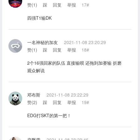
赞(
1
)
踩
回复
举报
17#
四强T1输DK
一名神秘的加友
2021-11-08 23:20:29
赞(
1
)
踩
回复
举报
18#
2个16强回家的队伍 直接输呗 还拖到加赛输 折磨
观众解说
邓布斯
2021-11-08 23:22:29
赞(
2
)
踩
回复
举报
19#
EDG打SKT的第一把！
恋飘雪
2021-11-08 23:23:46