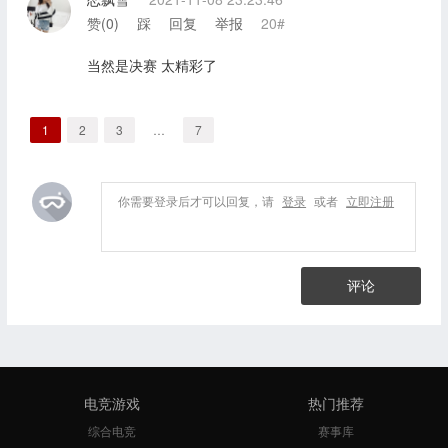
赞(
0
)
踩
回复
举报
20#
当然是决赛 太精彩了
1
2
3
…
7
你需要登录后才可以回复，请
登录
或者
立即注册
评论
电竞游戏
热门推荐
综合电竞
赛事库