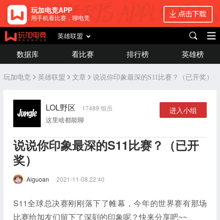
玩加电竞APP
用手机看比赛，聊电竞
英雄联盟
数据库
看比赛
排行榜
英雄榜
玩加电竞
英雄联盟
文章
说说你印象最深的S11比赛？（已开奖）
LOL野区
17489 组员
进入小组
这里啥都能聊
说说你印象最深的S11比赛？（已开
奖）
Aiguoan
2021-11-08 22:40
S11全球总决赛刚刚落下了帷幕，今年的世界赛有那场
比赛给加友们留下了深刻的印象呢？快来分享吧~~