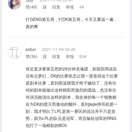
赞(
48
)
踩
回复
举报
4#
打GENG第五局，打DK第五局，今天又重温一遍，
真的爽
sofun
2021-11-09 00:49
赞(
36
)
踩
回复
举报
50#
肯定是决赛第五把的29分钟龙魂团，前面四局说实
话有点梦幻，DK的比赛状态让我一度觉得这个比赛
是剧本比赛，直到那波团我才终于确信了，没有任
何的剧本能做出这样精彩而激烈的团战，也没有任
何演员能演出这样的剧本，我全身的每一个细胞都
在为DK的团灭而激动的颤抖，直到jiejie摔耳机那一
刻，我才明白了LPL是第一赛区的说法并不只是造
势，因为LPL的队伍是冠军，而且输给冠军的RNG
也打了一场精彩的BO5