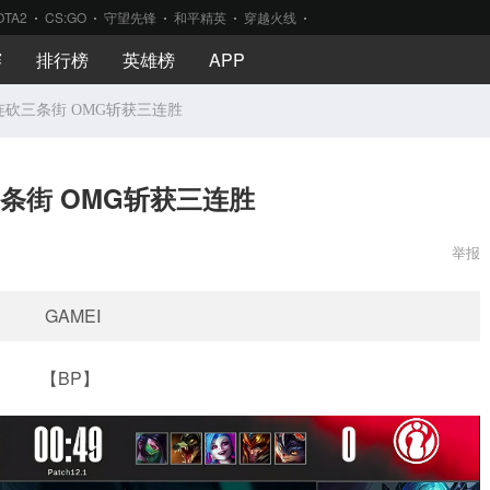
OTA2
CS:GO
守望先锋
和平精英
穿越火线
赛
排行榜
英雄榜
APP
连砍三条街 OMG斩获三连胜
三条街 OMG斩获三连胜
举报
GAMEⅠ
【BP】