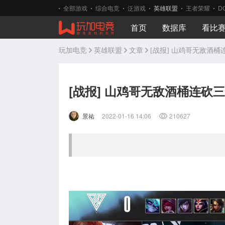
全部游戏
综合电竞
泛游戏
英雄联盟
王者荣耀
D
首页
数据库
看比
玩加电竞
英雄联盟
文章
[战报] 山鸡哥无敌酒桶
[战报] 山鸡哥无敌酒桶连砍
景祐
2022-01-16 14:06
210627