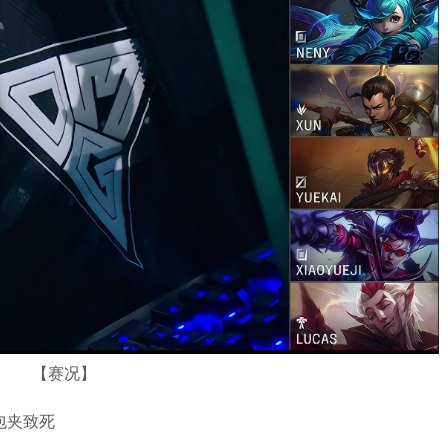
【赛况】
人包夹致死