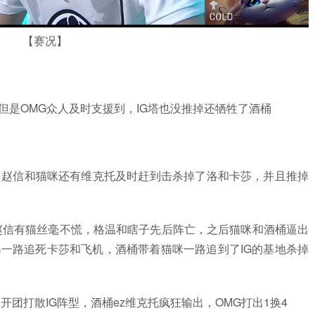
【赛况】
克托，但是OMG众人及时支援到，IG塔也没推掉还牺牲了酒桶
闪现躲掉，赵信和猫咪还有维克托及时赶到击杀掉了洛和卡莎，并且推掉
赵信但是赵信有猫丝毫不慌，格温和瞎子先后阵亡，之后猫咪和酒桶逼出
G一路追死卡莎和飞机，酒桶带着猫咪一路追到了IG的基地杀掉
着猫咪开团打散IG阵型，酒桶ez维克托疯狂输出，OMG打出1换4