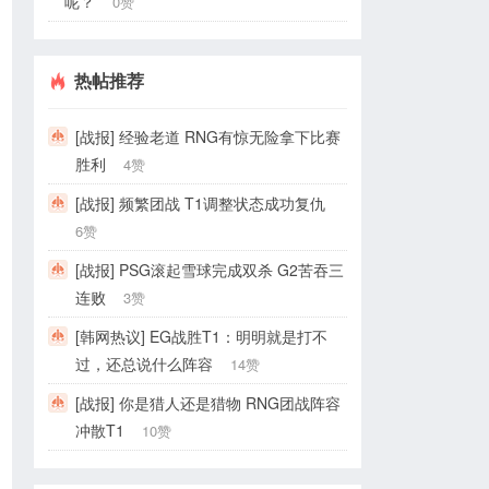
呢？
0赞
热帖推荐
[战报] 经验老道 RNG有惊无险拿下比赛
胜利
4赞
[战报] 频繁团战 T1调整状态成功复仇
6赞
[战报] PSG滚起雪球完成双杀 G2苦吞三
连败
3赞
[韩网热议] EG战胜T1：明明就是打不
过，还总说什么阵容
14赞
[战报] 你是猎人还是猎物 RNG团战阵容
冲散T1
10赞