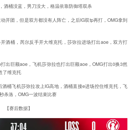
杀格温，酒桶没蓝，男刀没大，格温依靠防御塔双杀
芮尔主动开团，但是双方都没有人阵亡，之后IG双tp再打，OMG拿到
配合洛开酒桶，芮尔反手开大维克托，莎弥拉进场打出aoe，双方打
vn打出巨额aoe，飞机莎弥拉也打出巨额aoe，OMG打出0换3然
牲了维克托
2，之后酒桶飞机莎弥拉攻上IG高地，酒桶直接e进场控住维克托，飞
秒杀洛，OMG一波结束比赛
【赛后数据】