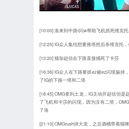
[10:00] 洛来到中路r闪w帮助飞机抓死维克托
[12:25] IG众人集结想要推塔然后杀维
[13:20] 猫加赵信在下路直接捅死了卡莎
[16:36] IG众人在下路要抓ez被ez
了IG的下路一塔和二塔
[18:45] OMG拿到土龙，IG主动开
了飞机和卡莎的闪现，因为没有二塔，OM
了洛
[21:10] OMGrush掉大龙，之后酒桶带