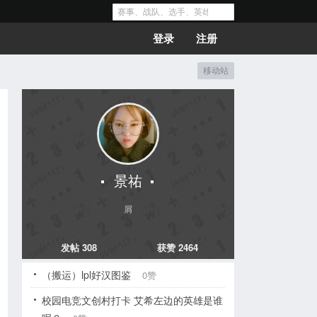
登录
注册
移动站
景祐
屑
发帖 308
获赞 2464
（搬运）lpl好汉图鉴
0赞
校园电竞文创村打卡 艾希左边的英雄是谁