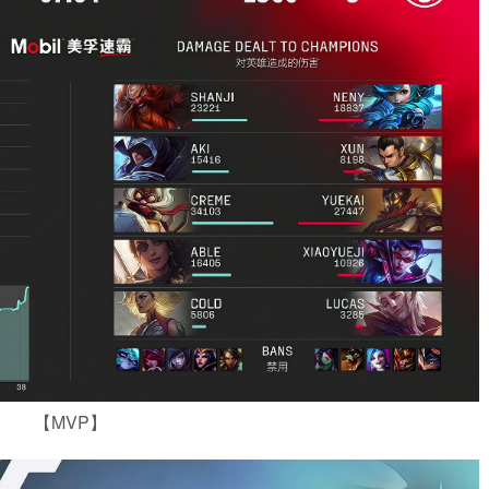
【MVP】