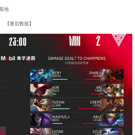
G基地
【赛后数据】