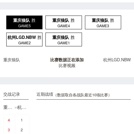
重庆狼队
胜
重庆狼队
胜
重庆狼队
胜
GAME5
GAME4
GAME3
杭州LGD.NBW
胜
重庆狼队
胜
GAME2
GAME1
重庆狼队
比赛数据正在添加
杭州LGD.NBW
比赛视频
交战记录
近期战绩
（数据取自各战队最近10场比赛）
重庆狼队
杭州LGD.NBW
vs
4
1
3
2