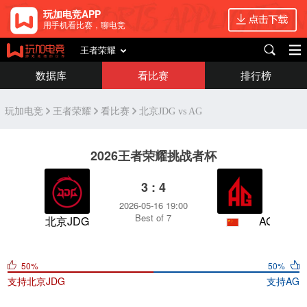
玩加电竞APP
用手机看比赛，聊电竞
王者荣耀
数据库
看比赛
排行榜
玩加电竞
王者荣耀
看比赛
北京JDG vs AG
2026王者荣耀挑战者杯
3 : 4
2026-05-16 19:00
Best of 7
北京JDG
AG
50%
50%
支持
北京JDG
支持
AG