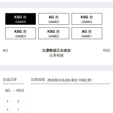
KSG
胜
AG
胜
KSG
胜
GAME6
GAME5
GAME4
KSG
胜
KSG
胜
AG
胜
GAME3
GAME2
GAME1
AG
比赛数据正在添加
KSG
比赛视频
交战记录
近期战绩
（数据取自各战队最近10场比赛）
AG
KSG
vs
3
2
3
1