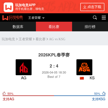
玩加电竞APP
用手机看比赛，聊电竞
王者荣耀
数据库
看比赛
排行榜
玩加电竞
王者荣耀
看比赛
AG vs KSG
2026KPL春季赛
2 : 4
2026-04-05 18:30
Best of 7
AG
KSG
50%
50%
支持
AG
支持
KSG