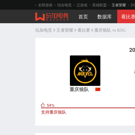
全部游戏
综合电竞
泛游戏
英雄联盟
王者荣耀
D
首页
数据库
看比
玩加电竞
王者荣耀
看比赛
重庆狼队 vs KSG
2
重庆狼队
54%
支持
重庆狼队