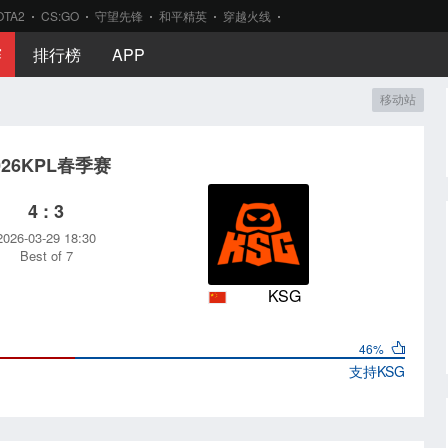
OTA2
CS:GO
守望先锋
和平精英
穿越火线
赛
排行榜
APP
移动站
026KPL春季赛
4 : 3
2026-03-29 18:30
Best of 7
KSG
46%
支持
KSG