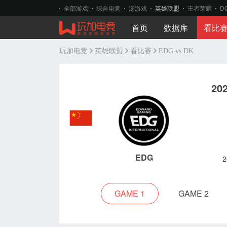
全部游戏
综合电竞
泛游戏
英雄联盟
王者荣耀
D
首页
数据库
看比
玩加电竞
英雄联盟
看比赛
EDG vs DK
20
EDG
2
GAME 1
GAME 2