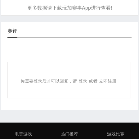
更多数据请下载玩加赛事App进行查看!
赛评
你需要登录后才可以回复，请
登录
或者
立即注册
电竞游戏
热门推荐
游戏比赛