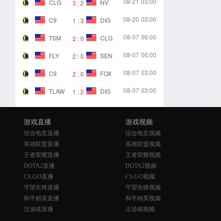
08-21
03:00
CLG
NV
3
:
2
08-20
03:00
C9
DIG
1
:
3
08-07
06:00
TSM
CLG
2
:
0
08-07
06:00
FLY
SEN
2
:
0
08-07
03:00
C9
FOX
2
:
0
08-07
03:00
TLAW
DIG
1
:
2
游戏直播
游戏视频
综合电竞直播
综合电竞视频
英雄联盟直播
英雄联盟视频
王者荣耀直播
王者荣耀视频
DOTA2直播
DOTA2视频
CS:GO直播
CS:GO视频
守望先锋直播
守望先锋视频
和平精英直播
和平精英视频
泛游戏直播
泛游戏视频