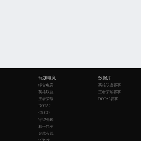
玩加电竞
数据库
综合电竞
英雄联盟赛事
英雄联盟
王者荣耀赛事
王者荣耀
DOTA2赛事
DOTA2
CS:GO
守望先锋
和平精英
穿越火线
泛游戏