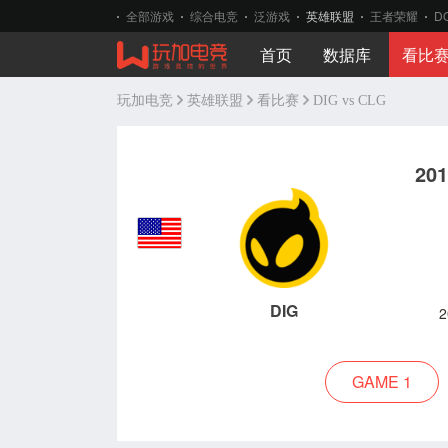
全部游戏
综合电竞
泛游戏
英雄联盟
王者荣耀
D
首页
数据库
看比
玩加电竞
英雄联盟
看比赛
DIG vs CLG
20
DIG
2
GAME 1