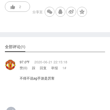
2
分享至
全部评论(1)
97.0℉
2020-06-21 22:15:18
赞(
0
)
踩
回复
举报
1#
不得不说ag手游是厉害