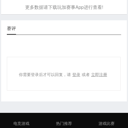
更多数据请下载玩加赛事App进行查看!
赛评
你需要登录后才可以回复，请
登录
或者
立即注册
电竞游戏
热门推荐
游戏比赛