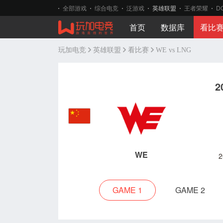
全部游戏
综合电竞
泛游戏
英雄联盟
王者荣耀
D
首页
数据库
看比
玩加电竞
英雄联盟
看比赛
WE vs LNG
2
WE
2
GAME 1
GAME 2