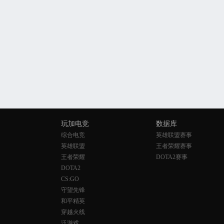
玩加电竞
数据库
综合电竞
英雄联盟赛事
英雄联盟
王者荣耀赛事
王者荣耀
DOTA2赛事
DOTA2
CS:GO
守望先锋
和平精英
穿越火线
泛游戏