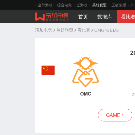
全部游戏
综合电竞
泛游戏
英雄联盟
王者荣耀
D
首页
数据库
看比
玩加电竞
英雄联盟
看比赛
OMG vs EDG
2
OMG
2
GAME 1