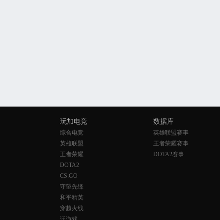
玩加电竞
数据库
综合电竞
英雄联盟赛事
英雄联盟
王者荣耀赛事
王者荣耀
DOTA2赛事
DOTA2
CS:GO
守望先锋
和平精英
穿越火线
泛游戏