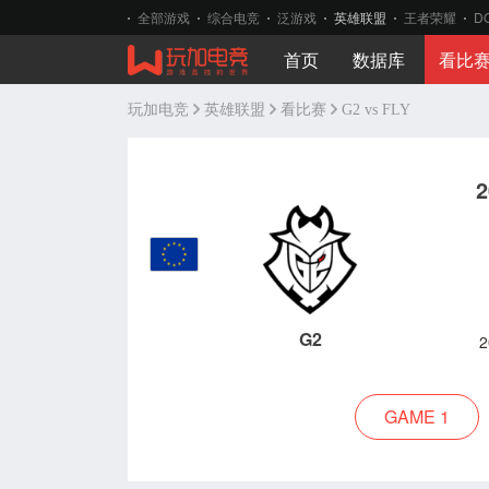
全部游戏
综合电竞
泛游戏
英雄联盟
王者荣耀
D
首页
数据库
看比
玩加电竞
英雄联盟
看比赛
G2 vs FLY
G2
2
GAME 1