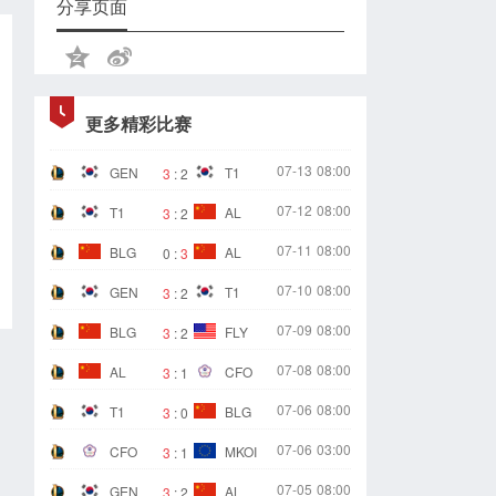
分享页面
更多精彩比赛
07-13
08:00
GEN
T1
3
:
2
07-12
08:00
T1
AL
3
:
2
07-11
08:00
BLG
AL
0
:
3
07-10
08:00
GEN
T1
3
:
2
07-09
08:00
BLG
FLY
3
:
2
07-08
08:00
AL
CFO
3
:
1
07-06
08:00
T1
BLG
3
:
0
07-06
03:00
CFO
MKOI
3
:
1
07-05
08:00
GEN
AL
3
:
2