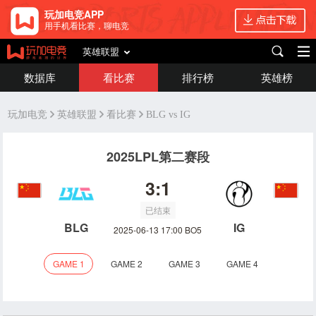
玩加电竞APP
用手机看比赛，聊电竞
英雄联盟
数据库
看比赛
排行榜
英雄榜
玩加电竞
英雄联盟
看比赛
BLG vs IG
2025LPL第二赛段
3:1
已结束
BLG
IG
2025-06-13 17:00 BO5
GAME 1
GAME 2
GAME 3
GAME 4