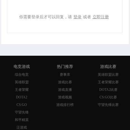
你需要登录后才可以回复，请
登录
或者
立即注册
电竞游戏
热门推荐
游戏比赛
综合电竞
赛事库
英雄联盟比赛
英雄联盟
游戏比赛
王者荣耀比赛
王者荣耀
游戏直播
DOTA2比赛
DOTA2
游戏视频
CS:GO比赛
CS:GO
游戏排行榜
守望先锋比赛
守望先锋
和平精英
泛游戏