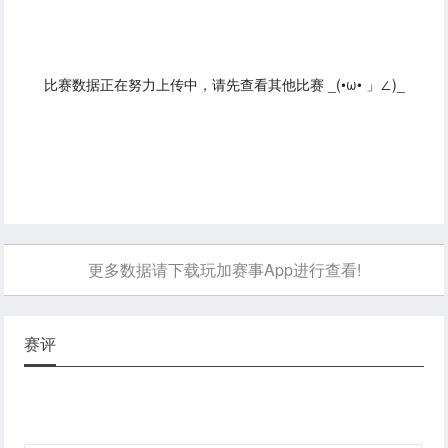
比赛数据正在努力上传中，请先查看其他比赛 _(•ω• 」∠)_
更多数据请下载玩加赛事App进行查看!
赛评