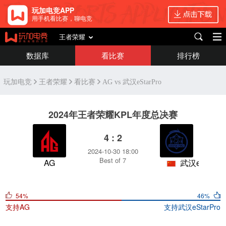
玩加电竞APP
用手机看比赛，聊电竞
王者荣耀
数据库
看比赛
排行榜
玩加电竞
王者荣耀
看比赛
AG vs 武汉eStarPro
2024年王者荣耀KPL年度总决赛
4 : 2
2024-10-30 18:00
Best of 7
AG
武汉eStarPro
54%
46%
支持
AG
支持
武汉eStarPro