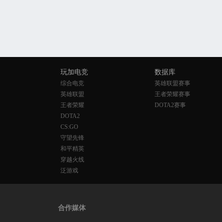
玩加电竞
数据库
综合电竞
英雄联盟赛事
英雄联盟
王者荣耀赛事
王者荣耀
DOTA2赛事
DOTA2
CS:GO
守望先锋
和平精英
穿越火线
泛游戏
合作媒体