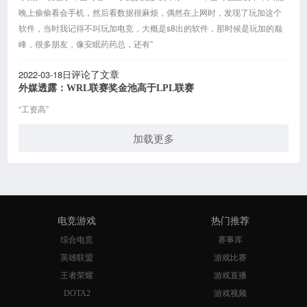
晚上偷偷看会手机，然后看数据很麻烦，偶然在上网时，发现了玩加这个
软件，当时我记得不叫玩加电竞，大概是s8出的软件，那时候是玩加的巅
峰，很多朋友，像安眠药药总，还有”
2022-03-18日
评论了文章
外媒透露：WRL联赛奖金池高于LPL联赛
“工资高”
加载更多
电竞游戏
热门推荐
综合电竞
赛事库
英雄联盟
游戏比赛
王者荣耀
游戏直播
DOTA2
游戏视频