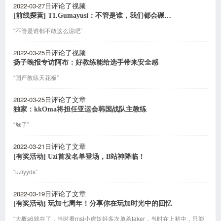
2022-03-27日
评论了视频
[前线探营] T1.Gumayusi：不管是谁，我们都会碾碎他们
“不管是谁都不敢这么说吧”
2022-03-25日
评论了视频
扬子晚报专访阿布：好教练能给选手带来安全感
“国产教练天花板”
2022-03-25日
评论了文章
独家：kkOma将担任亚运会韩国战队主教练
“🐔了”
2022-03-21日
评论了文章
[有奖活动] Uzi首发名单登场，B站神降临！
“uziyyds”
2022-03-19日
评论了文章
[有奖活动] 玩加七周年！分享你在玩加时光中的回忆
“大概s6就在了，当时看msi小虎妖姬多次单杀faker，当时在上初中，只能