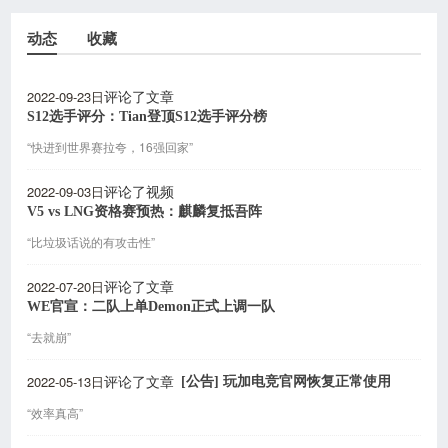
动态
收藏
2022-09-23日
评论了文章
S12选手评分：Tian登顶S12选手评分榜
“快进到世界赛拉夸，16强回家”
2022-09-03日
评论了视频
V5 vs LNG资格赛预热：麒麟复抵吾阵
“比垃圾话说的有攻击性”
2022-07-20日
评论了文章
WE官宣：二队上单Demon正式上调一队
“去就崩”
2022-05-13日
[公告] 玩加电竞官网恢复正常使用
评论了文章
“效率真高”