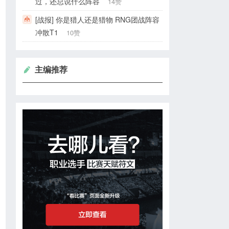
过，还总说什么阵容
14赞
[战报] 你是猎人还是猎物 RNG团战阵容
冲散T1
10赞
主编推荐