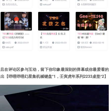
并且在评论区参与互动，留下你印象最深刻的弹幕或你最爱看的
送出【哔哩哔哩幻星集机械键盘
*1，
壬寅虎年系列
2233桌垫*2
】