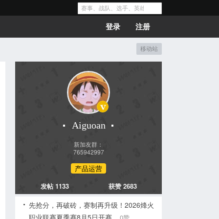
登录
注册
移动站
Aiguoan
新加友群：
765942997
产品运营
发帖 1133
获赞 2683
先抢分，再破砖，赛制再升级！2026烽火
职业联赛夏季赛8月5日开赛
0赞