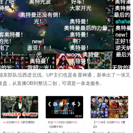
引领东部队伍西进北伐。UP主们也是各显神通，新单出了一张又
复盘，从直播OB到整活二创，可谓是一条龙服务。