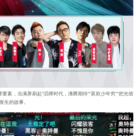
要素，当满屏刷起“滔搏时代，沸腾期待”“莫欺少年穷”“把光借
内发生的故事。