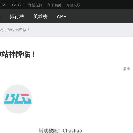
OTA2
CS:GO
守望先锋
和平精英
穿越火线
赛
排行榜
英雄榜
APP
单登场，B站神降临！
，B站神降临！
举报