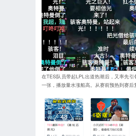
在TES队员带起LPL出道热潮后，又率先
一张，播放量水涨船高。从赛前预热到赛后