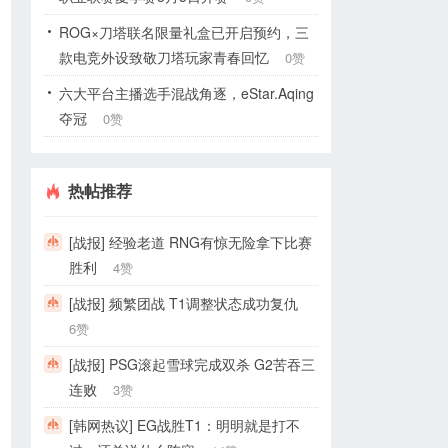
ROG×刀塔联名限量礼盒已开启预约，三
款电竞外设致敬刀塔玩家青春回忆
0赞
六大平台主播选手混战角逐，eStar.Aqing
夺冠
0赞
热帖推荐
[战报] 经验老道 RNG有惊无险拿下比赛
胜利
4赞
[战报] 频繁团战 T1调整状态成功复仇
6赞
[战报] PSG滚起雪球完成双杀 G2苦吞三
连败
3赞
[韩网热议] EG战胜T1：明明就是打不