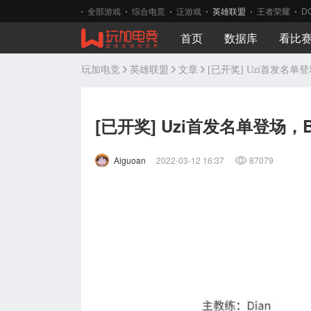
全部游戏
综合电竞
泛游戏
英雄联盟
王者荣耀
D
首页
数据库
看比
玩加电竞
英雄联盟
文章
[已开奖] Uzi首发名
[已开奖] Uzi首发名单登场
Aiguoan
2022-03-12 16:37
87079