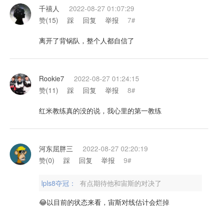
千禧人
2022-08-27 01:07:29
赞(
15
)
踩
回复
举报
7#
离开了背锅队，整个人都自信了
Rookie7
2022-08-27 01:24:15
赞(
11
)
踩
回复
举报
8#
红米教练真的没的说，我心里的第一教练
河东屈胖三
2022-08-27 02:20:19
赞(
0
)
踩
回复
举报
9#
lpls8夺冠：
有点期待他和宙斯的对决了
😂以目前的状态来看，宙斯对线估计会烂掉