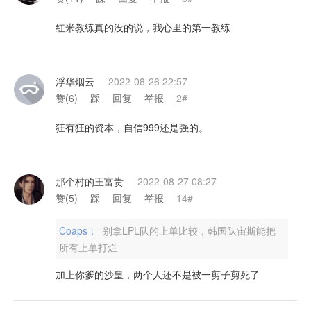
红米教练真的没的说，我心里的第一教练
浮华烟云
2022-08-26 22:57
赞(
6
)
踩
回复
举报
2#
狂有狂的资本，自信999还是强的。
那个村的王富贵
2022-08-27 08:27
赞(
5
)
踩
回复
举报
14#
Coaps：
别拿LPL队的上单比较，韩国队宙斯能把
所有上单打烂
加上你爹的沙皇，两个人还不是被一剪子剪死了