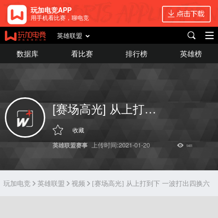
玩加电竞APP
用手机看比赛，聊电竞
英雄联盟
数据库
看比赛
排行榜
英雄榜
[赛场高光] 从上打到下 一波打出四换六
收藏
上传时间:2021-01-20
英雄联盟赛事
5405
玩加电竞
英雄联盟
视频
[赛场高光] 从上打到下 一波打出四换六