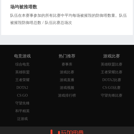
场均被推塔数
队伍在本赛事参加的所有比赛中平均每场被摧毁的防御塔数量。队伍
被摧毁防御塔总数 / 队伍比赛总场次
电竞游戏
热门推荐
游戏比赛
综合电竞
赛事库
英雄联盟比赛
英雄联盟
游戏比赛
王者荣耀比赛
王者荣耀
游戏直播
DOTA2比赛
DOTA2
游戏视频
CS:GO比赛
CS:GO
游戏排行榜
守望先锋比赛
守望先锋
和平精英
泛游戏