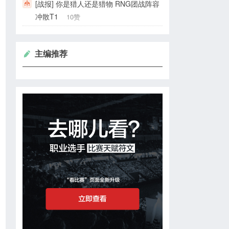
[战报] 你是猎人还是猎物 RNG团战阵容
冲散T1
10赞
主编推荐