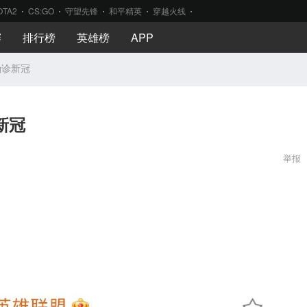
OTA2
CS:GO
守望先锋
和平精英
穿越火线
赛
排行榜
英雄榜
APP
t确诊新冠
新冠
举报