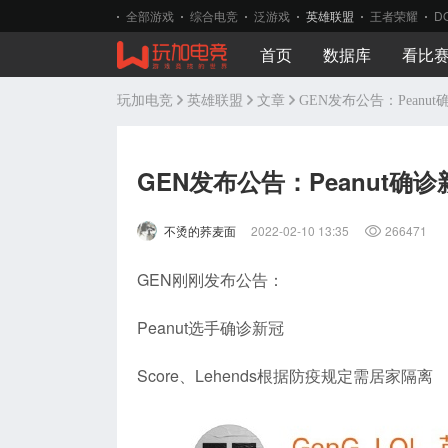
全部游戏
综合电竞
泛游戏
英雄联盟
王者荣耀
D
首页
数据库
看比
玩加电竞
英雄联盟
文章
GEN发布公告：Peanu
GEN发布公告：Peanut确诊
不烫的荞麦面
2022-02-10 13:35
266471
GEN刚刚发布公告：
Peanut选手确诊新冠
Score、Lehends根据防疫规定需居家隔离