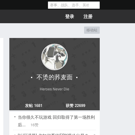
登录
注册
移动站
不烫的荞麦面
Heroes Never Die
发帖 1681
获赞 22699
当你很久不玩游戏 回归取得了第一场胜利
后...
16赞