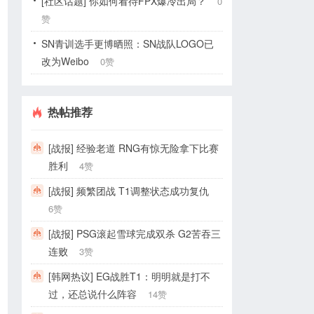
[社区话题] 你如何看待FPX爆冷出局？
0
赞
SN青训选手更博晒照：SN战队LOGO已
改为Weibo
0赞
热帖推荐
[战报] 经验老道 RNG有惊无险拿下比赛
胜利
4赞
[战报] 频繁团战 T1调整状态成功复仇
6赞
[战报] PSG滚起雪球完成双杀 G2苦吞三
连败
3赞
[韩网热议] EG战胜T1：明明就是打不
过，还总说什么阵容
14赞