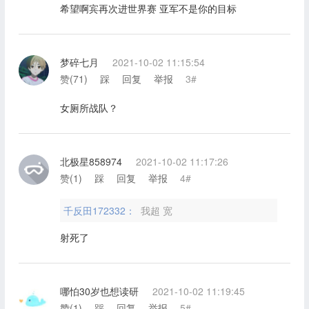
希望啊宾再次进世界赛 亚军不是你的目标
梦碎七月
2021-10-02 11:15:54
赞(
71
)
踩
回复
举报
3#
女厕所战队？
北极星858974
2021-10-02 11:17:26
赞(
1
)
踩
回复
举报
4#
千反田172332：
我超 宽
射死了
哪怕30岁也想读研
2021-10-02 11:19:45
赞(
1
)
踩
回复
举报
5#