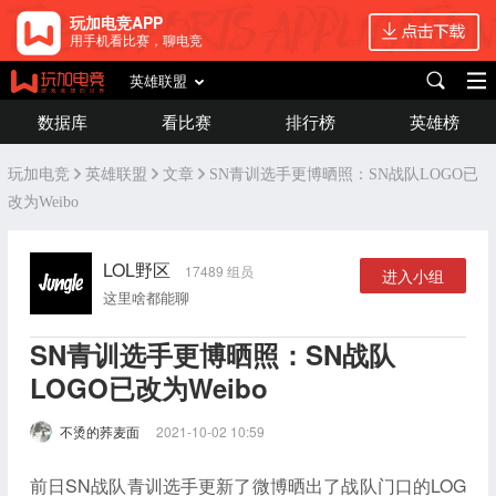
玩加电竞APP
用手机看比赛，聊电竞
英雄联盟
数据库
看比赛
排行榜
英雄榜
玩加电竞
英雄联盟
文章
SN青训选手更博晒照：SN战队LOGO已
改为Weibo
LOL野区
17489 组员
进入小组
这里啥都能聊
SN青训选手更博晒照：SN战队
LOGO已改为Weibo
不烫的荞麦面
2021-10-02 10:59
前日SN战队青训选手更新了微博晒出了战队门口的LOG