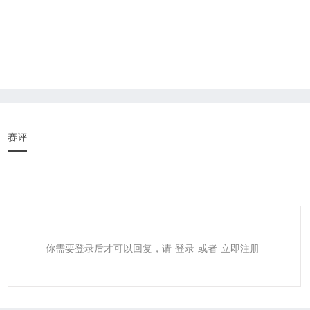
赛评
你需要登录后才可以回复，请
登录
或者
立即注册