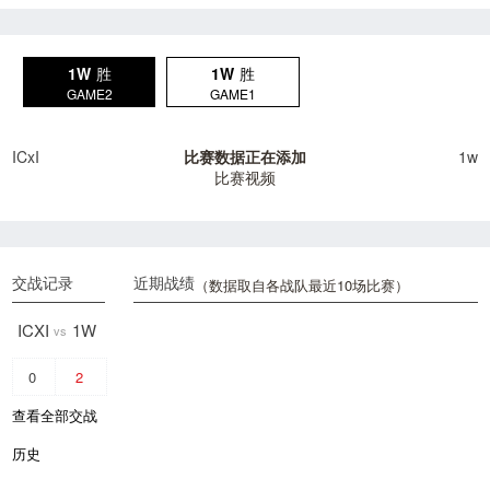
1W
胜
1W
胜
GAME2
GAME1
ICxI
比赛数据正在添加
1w
比赛视频
交战记录
近期战绩
（数据取自各战队最近10场比赛）
ICXI
1W
vs
0
2
查看全部交战
历史