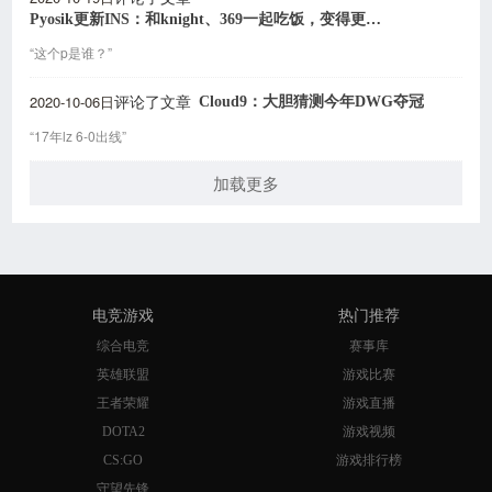
Pyosik更新INS：和knight、369一起吃饭，变得更亲近了
“这个p是谁？”
2020-10-06日
Cloud9：大胆猜测今年DWG夺冠
评论了文章
“17年lz 6-0出线”
加载更多
电竞游戏
热门推荐
综合电竞
赛事库
英雄联盟
游戏比赛
王者荣耀
游戏直播
DOTA2
游戏视频
CS:GO
游戏排行榜
守望先锋