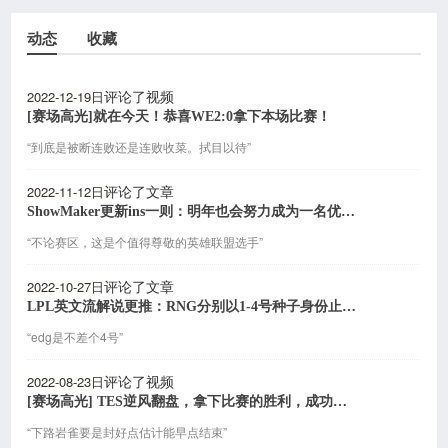
动态
收藏
2022-12-19日
评论了视频
[赛场高光]就在今天！恭喜WE2:0拿下本场比赛！
“到底是被断连败还是连败收菜。拭目以待”
2022-11-12日
评论了文章
ShowMaker更新ins一则：明年也会努力成为一名优秀的职业选手
“不论赛区，这是个值得尊敬的英雄联盟选手”
2022-10-27日
评论了文章
LPL英文流解说更推：RNG分别以1-4号种子身份止步S赛八强
“edg是不差个4号”
2022-08-23日
评论了视频
[赛场高光] TES逆风翻盘，拿下比赛的胜利，成功进军世界赛！
“下路岩雀要是封好点估计能早点结束”