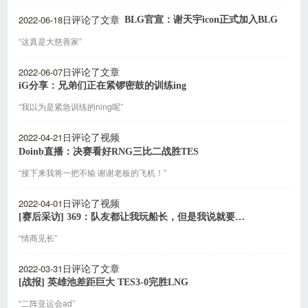
2022-06-18日
BLG官宣：谢天宇icon正式加入BLG
评论了文章
“这真是大慈善家”
2022-06-07日
评论了文章
iG分享：兄弟们正在紧锣密鼓的训练ing
“我以为是紧急训练的ning呢”
2022-04-21日
评论了视频
Doinb直播：决赛看好RNG三比二战胜TES
“接下来我将一把不输 谢谢老板的飞机！”
2022-04-01日
评论了视频
[赛后采访] 369：队友都让我玩船长，但是我说就要玩卢锡安
“情商见长”
2022-03-31日
评论了文章
[战报] 英雄池差距巨大 TES3-0完胜LNG
“二阵亚运会ad”