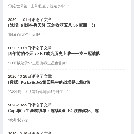
“预定世界第一上单吧 赢了就先吹半年”
2020-11-01日
评论了文章
[战报] 剑姬神兵天降 玉剑收获五杀 SN扳回一分
“啊bin预定个fmvp吧！”
2020-10-31日
评论了文章
四年前的今天：SKT成为历史上唯一一支三冠战队
“T1可以继承skt三冠 那我三星也算俩”
2020-10-25日
评论了文章
[数据] Perkz在Bo5第四局中的战绩是22胜3负
“G2冲啊！！决赛前你是lpl5号种子！”
2020-10-22日
评论了文章
Caps职业生涯成绩单：连续6座LEC联赛奖杯、连续2次S赛决赛
“欧洲小污渍”
2020-10-19日
评论了文章