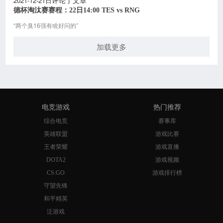
2021-12-21日
评论了文章
德杯淘汰赛赛程：22日14:00 TES vs RNG
“两个臭16强有啥好问的”
加载更多
电竞游戏
热门推荐
综合电竞
赛事库
英雄联盟
游戏比赛
王者荣耀
游戏直播
DOTA2
游戏视频
CS:GO
游戏排行榜
守望先锋
和平精英
泛游戏