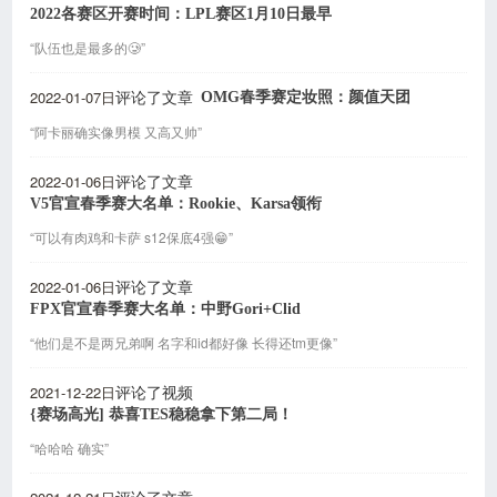
2022各赛区开赛时间：LPL赛区1月10日最早
“队伍也是最多的🥲”
2022-01-07日
OMG春季赛定妆照：颜值天团
评论了文章
“阿卡丽确实像男模 又高又帅”
2022-01-06日
评论了文章
V5官宣春季赛大名单：Rookie、Karsa领衔
“可以有肉鸡和卡萨 s12保底4强😁”
2022-01-06日
评论了文章
FPX官宣春季赛大名单：中野Gori+Clid
“他们是不是两兄弟啊 名字和id都好像 长得还tm更像”
2021-12-22日
评论了视频
{赛场高光] 恭喜TES稳稳拿下第二局！
“哈哈哈 确实”