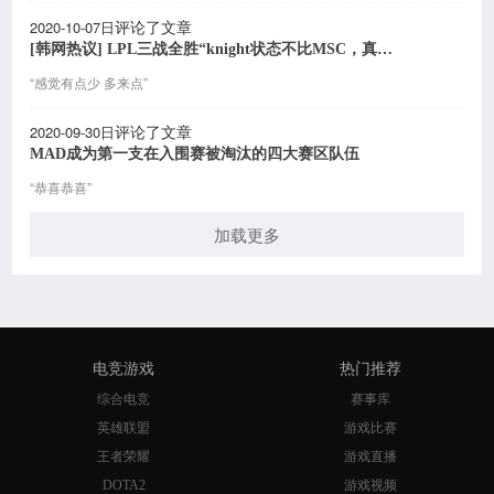
2020-10-07日
评论了文章
[韩网热议] LPL三战全胜“knight状态不比MSC，真是万幸”？
“感觉有点少 多来点”
2020-09-30日
评论了文章
MAD成为第一支在入围赛被淘汰的四大赛区队伍
“恭喜恭喜”
加载更多
电竞游戏
热门推荐
综合电竞
赛事库
英雄联盟
游戏比赛
王者荣耀
游戏直播
DOTA2
游戏视频