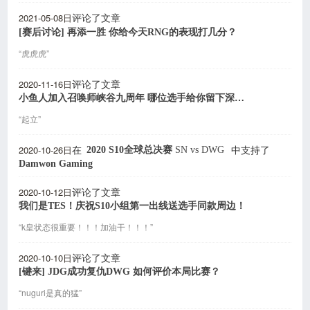
2021-05-08日
评论了文章
[赛后讨论] 再添一胜 你给今天RNG的表现打几分？
“虎虎虎”
2020-11-16日
评论了文章
小鱼人加入召唤师峡谷九周年 哪位选手给你留下深刻印象？
“起立”
2020-10-26日
2020 S10全球总决赛
SN
vs
DWG
在
中支持了
Damwon Gaming
2020-10-12日
评论了文章
我们是TES！庆祝S10小组第一出线送选手同款周边！
“k皇状态很重要！！！加油干！！！”
2020-10-10日
评论了文章
[键来] JDG成功复仇DWG 如何评价本局比赛？
“nuguri是真的猛”