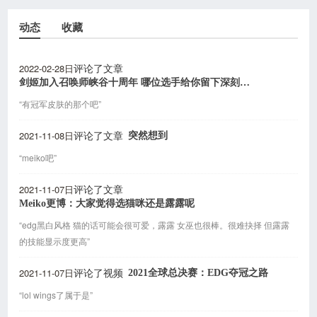
动态
收藏
2022-02-28日
评论了文章
剑姬加入召唤师峡谷十周年 哪位选手给你留下深刻印象?
“有冠军皮肤的那个吧”
2021-11-08日
突然想到
评论了文章
“meiko吧”
2021-11-07日
评论了文章
Meiko更博：大家觉得选猫咪还是露露呢
“edg黑白风格 猫的话可能会很可爱，露露 女巫也很棒。很难抉择 但露露
的技能显示度更高”
2021-11-07日
2021全球总决赛：EDG夺冠之路
评论了视频
“lol wings了属于是”