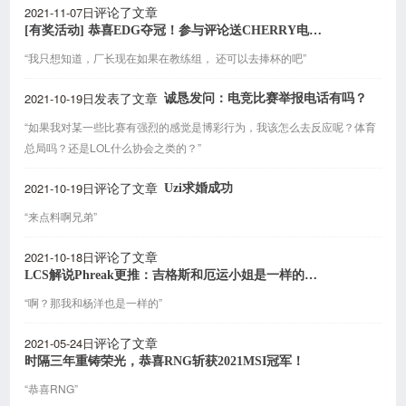
2021-11-07日
评论了文章
[有奖活动] 恭喜EDG夺冠！参与评论送CHERRY电竞外设
“我只想知道，厂长现在如果在教练组， 还可以去捧杯的吧”
2021-10-19日
诚恳发问：电竞比赛举报电话有吗？
发表了文章
“如果我对某一些比赛有强烈的感觉是博彩行为，我该怎么去反应呢？体育
总局吗？还是LOL什么协会之类的？”
2021-10-19日
Uzi求婚成功
评论了文章
“来点料啊兄弟”
2021-10-18日
评论了文章
LCS解说Phreak更推：吉格斯和厄运小姐是一样的英雄
“啊？那我和杨洋也是一样的”
2021-05-24日
评论了文章
时隔三年重铸荣光，恭喜RNG斩获2021MSI冠军！
“恭喜RNG”