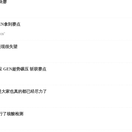
决赛
EN拿到赛点
s”
赛表现很失望
应 GEN趁势碾压 斩获赛点
是大家也真的都已经尽力了
行了核酸检测