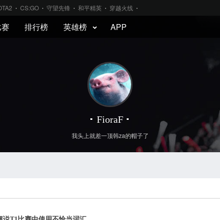
OTA2
CS:GO
守望先锋
和平精英
穿越火线
比赛
排行榜
英雄榜
APP
FioraF
我头上就差一顶韩za的帽子了
解说T1比赛中使用不恰当词汇