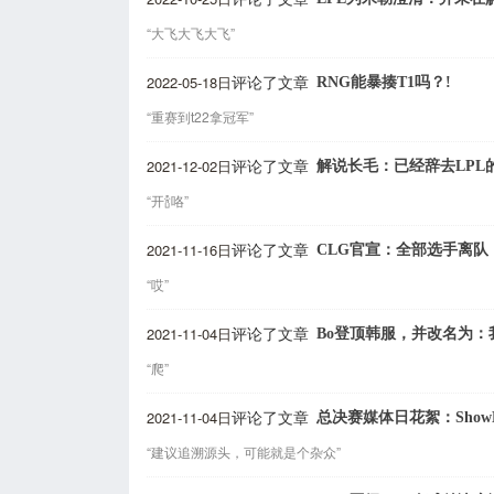
“大飞大飞大飞”
2022-05-18日
RNG能暴揍T1吗？!
评论了文章
“重赛到t22拿冠军”
2021-12-02日
解说长毛：已经辞去LP
评论了文章
“开🍾咯”
2021-11-16日
CLG官宣：全部选手离队
评论了文章
“哎”
2021-11-04日
Bo登顶韩服，并改名为：
评论了文章
“爬”
2021-11-04日
总决赛媒体日花絮：ShowMa
评论了文章
“建议追溯源头，可能就是个杂众”