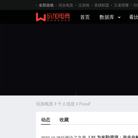
全部游戏
综合电竞
泛游戏
英雄联盟
王者荣耀
D
首页
数据库
看
玩加电竞
个人信息
FioraF
动态
收藏
2022-10-25日
LPL为米勒澄清：并未在
评论了文章