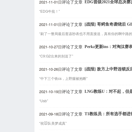
2021-11-01日
EDG晋级2021全球总决赛
评论了文章
“EDG牛批！”
2021-11-01日
[战报] 哥鳄鱼奇袭绕后 G
评论了文章
“刷了一整局最后逛该秒表也不用直接送，真有你的啊中路的c
2021-10-27日
Perkz更新ins：对淘汰
评论了文章
“C9:G2出来的别送了”
2021-10-26日
[战报] 敌方上中野连锁反
评论了文章
“中下三个铁cs，上野腿被抱断”
2021-10-19日
LNG教练U：对不起，但
评论了文章
“Usb”
2021-09-18日
T1教练员：所有选手都进
评论了文章
“祝🐭队美梦成真”