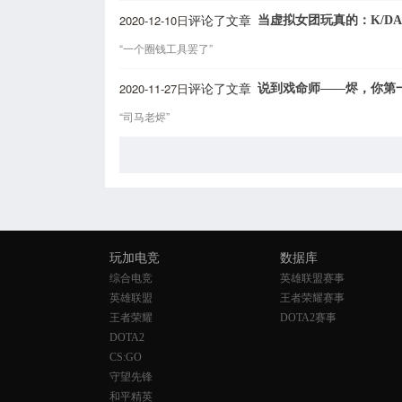
2020-12-10日
当虚拟女团玩真的：K/D
评论了文章
“一个圈钱工具罢了”
2020-11-27日
说到戏命师——烬，你第
评论了文章
“司马老烬”
玩加电竞
数据库
综合电竞
英雄联盟赛事
英雄联盟
王者荣耀赛事
王者荣耀
DOTA2赛事
DOTA2
CS:GO
守望先锋
和平精英