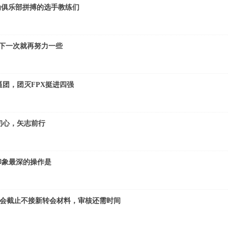
为俱乐部拼搏的选手教练们
 下一次就再努力一些
龙逼团，团灭FPX挺进四强
初心，矢志前行
他印象最深的操作是
转会截止不接新转会材料，审核还需时间