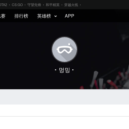
OTA2
CS:GO
守望先锋
和平精英
穿越火线
比赛
排行榜
英雄榜
APP
멍밍