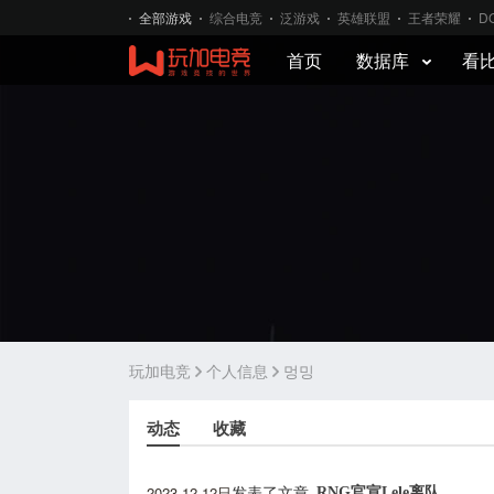
全部游戏
综合电竞
泛游戏
英雄联盟
王者荣耀
D
首页
数据库
看
玩加电竞
个人信息
멍밍
动态
收藏
2023-12-12日
RNG官宣Lele离队
发表了文章