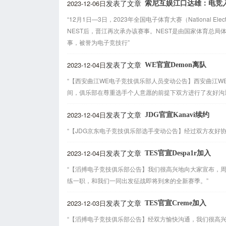
2023-12-06日
索尼互娱江口达雄：电竞
发表了文章
“12月1日—3日，2023年全国电子体育大赛（National Elec
NEST后，晋江再次承办该赛事。NEST是由国家体育总
事，被誉为电子竞技行”
2023-12-04日
WE官宣Demon离队
发表了文章
“【西安曲江WE电子竞技俱乐部人员变动公告】西安曲江WE
间，俱乐部在尊重选手个人意愿的前提下双方进行了友好沟通。
2023-12-04日
JDG官宣Kanavi续约
发表了文章
“【JDG京东电子竞技俱乐部选手变动公告】经过双方友好协商
2023-12-04日
TES官宣Despa1r加入
发表了文章
“【滔搏电子竞技俱乐部公告】我们很高兴地向大家宣布，周李
练一职，和我们一同出发征战即将到来的全新赛季。”
2023-12-03日
TES官宣Creme加入
发表了文章
“【滔搏电子竞技俱乐部公告】经双方愉快沟通，我们很高兴地