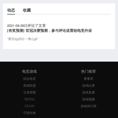
动态
收藏
2021-08-28日
评论了文章
[有奖预测] 世冠决赛预测，参与评论送雷柏电竞外设
“重庆qg四比一佛山gk”
电竞游戏
热门推荐
综合电竞
赛事库
英雄联盟
游戏比赛
王者荣耀
游戏直播
DOTA2
游戏视频
CS:GO
游戏排行榜
守望先锋