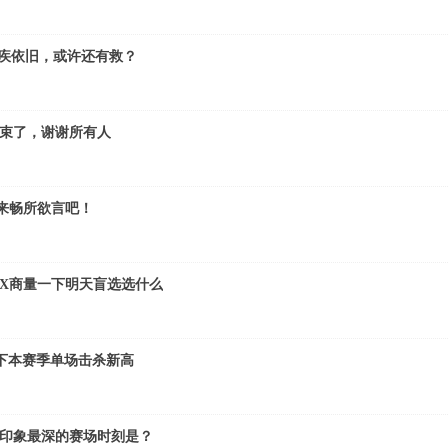
顽疾依旧，或许还有救？
结束了，谢谢所有人
冕 来畅所欲言吧！
和FPX商量一下明天盲选选什么
杀创下本赛季单场击杀新高
对他印象最深的赛场时刻是？