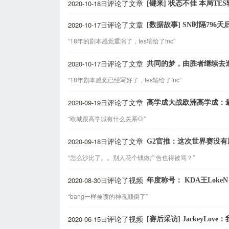
2020-10-18日
[键来] 状态不佳 本局TE
评论了文章
2020-10-17日
[数据故事] SN时隔796
评论了文章
“18年的剧本感觉重演了，tes输给了fnc”
2020-10-17日
共同的梦，由胜者继续去造
评论了文章
“18年剧本感觉已经写好了，tes输给了fnc”
2020-09-19日
高学成大战欧洲高学成：最终
评论了文章
“欧城跟高学城有什么关系🐶”
2020-09-18日
G2官推：这次世界赛没有
评论了文章
“怎么沙比了。。别人花个钱做广告也得被骂？”
2020-08-30日
年度称号： KDA王LokeN 
评论了视频
“bang一样被喷的神魂颠倒了”
2020-06-15日
[赛后采访] JackeyLo
评论了视频