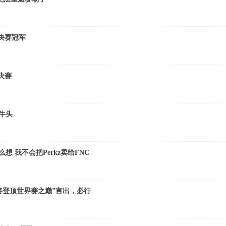
总决赛冠军
决赛
牛头
想 我不会把Perkz卖给FNC
我誓将登顶世界赛之巅”言出，必行