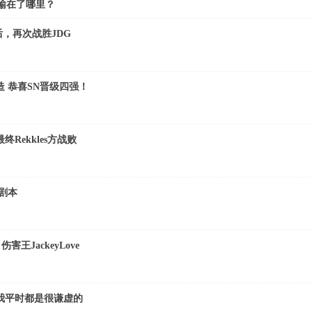
S输在了哪里？
天后，再次战胜JDG
 恭喜SN晋级四强！
Rekkles方战败
剧本
伤害王JackeyLove
ve：我平时都是很谦虚的