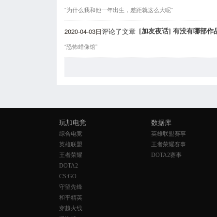
“为什么我和他一年出生，差距就这么大呢”
2020-04-03日
[加友夜话] 有没有哪部
评论了文章
“恐怖蜡像馆”
玩加电竞
数据库
综合电竞
英雄联盟赛事
英雄联盟
王者荣耀赛事
王者荣耀
DOTA2赛事
DOTA2
CS:GO
守望先锋
和平精英
穿越火线