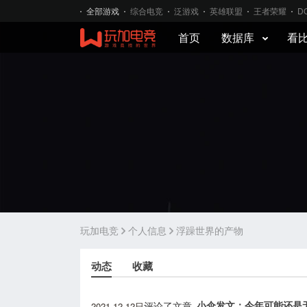
全部游戏
综合电竞
泛游戏
英雄联盟
王者荣耀
D
首页
数据库
看
玩加电竞
个人信息
浮躁世界的产物
动态
收藏
2021-12-12日
小伞发文：今年可能还是
评论了文章