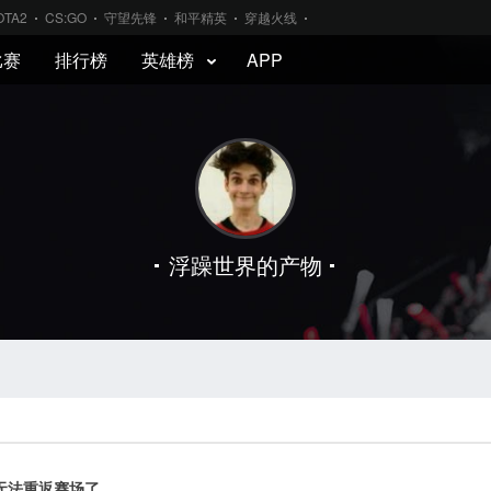
OTA2
CS:GO
守望先锋
和平精英
穿越火线
比赛
排行榜
英雄榜
APP
浮躁世界的产物
无法重返赛场了