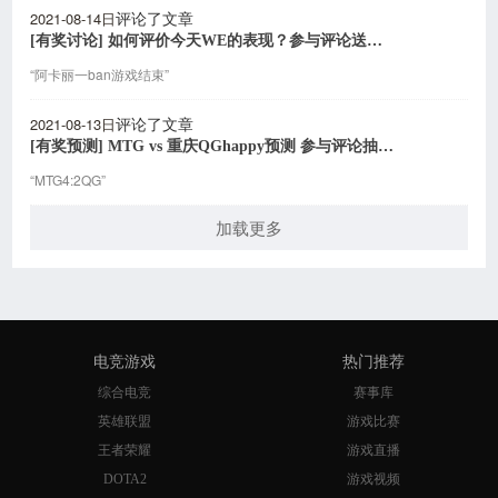
2021-08-14日
评论了文章
[有奖讨论] 如何评价今天WE的表现？参与评论送雷柏电竞耳机
“阿卡丽一ban游戏结束”
2021-08-13日
评论了文章
[有奖预测] MTG vs 重庆QGhappy预测 参与评论抽蓝牙耳机
“MTG4:2QG”
加载更多
电竞游戏
热门推荐
综合电竞
赛事库
英雄联盟
游戏比赛
王者荣耀
游戏直播
DOTA2
游戏视频