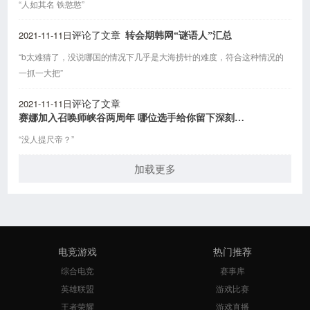
“人如其名 铁憨憨”
2021-11-11日
转会期韩网“谜语人”汇总
评论了文章
“b太难猜了，没说哪国的情况下几乎是大海捞针的难度，符合这种情况的
一抓一大把”
2021-11-11日
评论了文章
赛娜加入召唤师峡谷两周年 哪位选手给你留下深刻印象？
“没人提尺帝？”
加载更多
电竞游戏
热门推荐
综合电竞
赛事库
英雄联盟
游戏比赛
王者荣耀
游戏直播