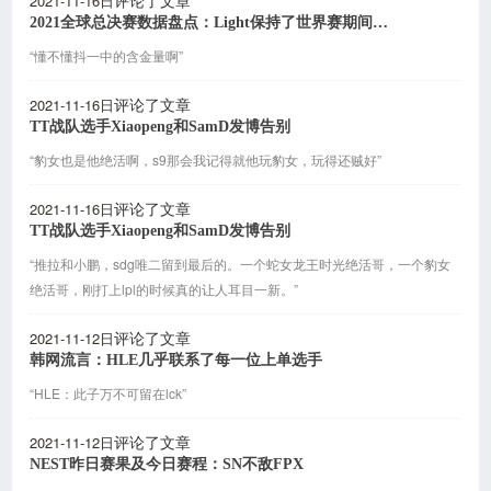
2021-11-16日
评论了文章
2021全球总决赛数据盘点：Light保持了世界赛期间最高的KDA
“懂不懂抖一中的含金量啊”
2021-11-16日
评论了文章
TT战队选手Xiaopeng和SamD发博告别
“豹女也是他绝活啊，s9那会我记得就他玩豹女，玩得还贼好”
2021-11-16日
评论了文章
TT战队选手Xiaopeng和SamD发博告别
“推拉和小鹏，sdg唯二留到最后的。一个蛇女龙王时光绝活哥，一个豹女
绝活哥，刚打上lpl的时候真的让人耳目一新。”
2021-11-12日
评论了文章
韩网流言：HLE几乎联系了每一位上单选手
“HLE：此子万不可留在lck”
2021-11-12日
评论了文章
NEST昨日赛果及今日赛程：SN不敌FPX