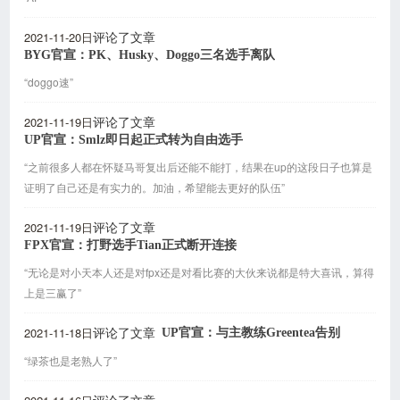
2021-11-20日
评论了文章
BYG官宣：PK、Husky、Doggo三名选手离队
“doggo速”
2021-11-19日
评论了文章
UP官宣：Smlz即日起正式转为自由选手
“之前很多人都在怀疑马哥复出后还能不能打，结果在up的这段日子也算是
证明了自己还是有实力的。加油，希望能去更好的队伍”
2021-11-19日
评论了文章
FPX官宣：打野选手Tian正式断开连接
“无论是对小天本人还是对fpx还是对看比赛的大伙来说都是特大喜讯，算得
上是三赢了”
2021-11-18日
UP官宣：与主教练Greentea告别
评论了文章
“绿茶也是老熟人了”