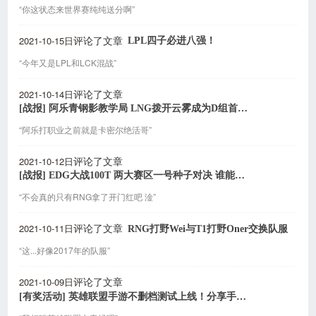
“你这状态来世界赛纯纯送分啊”
2021-10-15日
LPL四子必进八强！
评论了文章
“今年又是LPL和LCK混战”
2021-10-14日
评论了文章
[战报] 阿乐青钢影教学局 LNG拨开云雾成为D组首支两胜队伍
“阿乐打职业之前就是卡密尔绝活哥”
2021-10-12日
评论了文章
[战报] EDG大战100T 两大赛区一号种子对决 谁能取得胜利
“不会真的只有RNG拿了开门红吧 淦”
2021-10-11日
RNG打野Wei与T1打野Oner交换队服
评论了文章
“这...好像2017年的队服”
2021-10-09日
评论了文章
[有奖活动] 英雄联盟手游不删档测试上线！分享手游最好上分的英雄参与抽奖