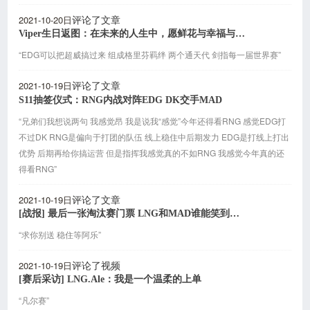
2021-10-20日
评论了文章
Viper生日返图：在未来的人生中，愿鲜花与幸福与你常伴
“EDG可以把超威搞过来 组成格里芬羁绊 两个通天代 剑指每一届世界赛”
2021-10-19日
评论了文章
S11抽签仪式：RNG内战对阵EDG DK交手MAD
“兄弟们我想说两句 我感觉昂 我是说我“感觉”今年还得看RNG 感觉EDG打
不过DK RNG是偏向于打团的队伍 线上稳住中后期发力 EDG是打线上打出
优势 后期再给你搞运营 但是指挥我感觉真的不如RNG 我感觉今年真的还
得看RNG”
2021-10-19日
评论了文章
[战报] 最后一张淘汰赛门票 LNG和MAD谁能笑到最后
“求你别送 稳住等阿乐”
2021-10-19日
评论了视频
[赛后采访] LNG.Ale：我是一个温柔的上单
“凡尔赛”