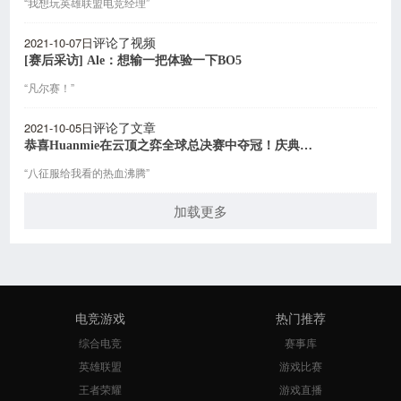
“我想玩英雄联盟电竞经理”
2021-10-07日
评论了视频
[赛后采访] Ale：想输一把体验一下BO5
“凡尔赛！”
2021-10-05日
评论了文章
恭喜Huanmie在云顶之弈全球总决赛中夺冠！庆典即将开启！
“八征服给我看的热血沸腾”
加载更多
电竞游戏
热门推荐
综合电竞
赛事库
英雄联盟
游戏比赛
王者荣耀
游戏直播