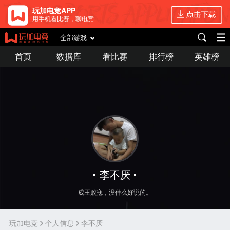
玩加电竞APP
用手机看比赛，聊电竞
全部游戏
首页
数据库
看比赛
排行榜
英雄榜
李不厌
成王败寇，没什么好说的。
玩加电竞
个人信息
李不厌