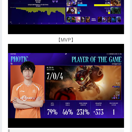
【MVP】