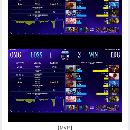
【MVP】