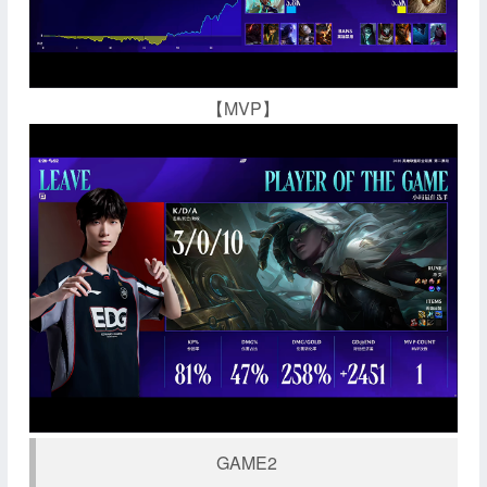
【MVP】
GAME2