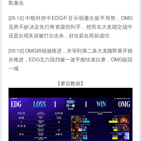
取巢虫
[25:12] 中期对拼中EDG不甘示弱屡次扳平局势，OMG
见势不妙决定先行将资源控到手，然而在大龙团交战中
还是出现失误被打出击杀，好在蔚在死前成功
[35:12] OMG持续做推进，并等到第二条大龙随即展开稳
步推进，EDG无力阻挡被一波平推结束比赛，OMG扳回
一城
【赛后数据】