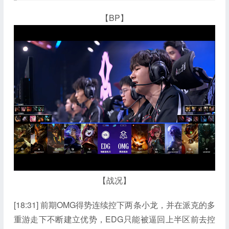
【BP】
【战况】
[18:31] 前期OMG得势连续控下两条小龙，并在派克的多
重游走下不断建立优势，EDG只能被逼回上半区前去控