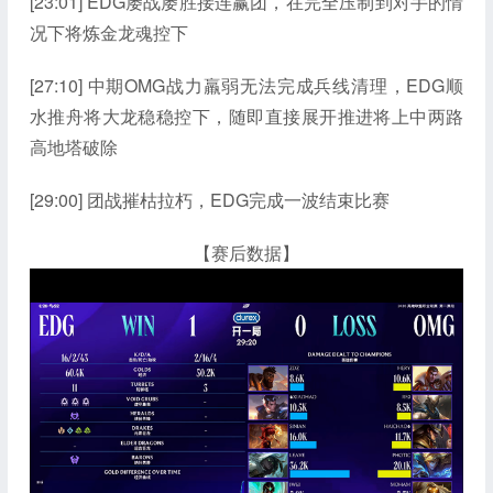
[23:01] EDG屡战屡胜接连赢团，在完全压制到对手的情
况下将炼金龙魂控下
[27:10] 中期OMG战力羸弱无法完成兵线清理，EDG顺
水推舟将大龙稳稳控下，随即直接展开推进将上中两路
高地塔破除
[29:00] 团战摧枯拉朽，EDG完成一波结束比赛
【赛后数据】