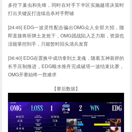
多控下巢虫和先锋，同时在对手下半区实施越塔决策时
打出关键反打连续击杀对手野辅
[24:45] EDG一波灵性配合骗出OMG众人全部大招，随
即直接将听牌土龙抢下，OMG团战陷入乏力期，资源也
没能掌控到手，只能暂时回头清兵发育
[36:40] EDG在置换中成功拿到土龙魂，随着五神装烬的
长手压制推进，EDG顺水推舟完成破塔一波结束比赛，
OMG开赛始终一胜难求
【赛后数据】