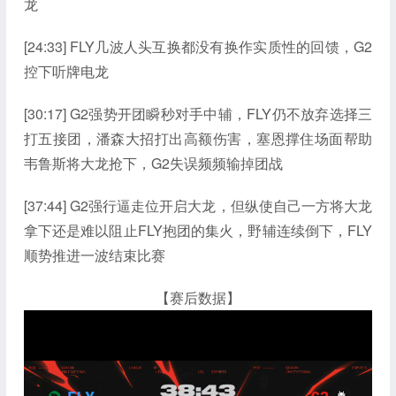
龙
[24:33] FLY几波人头互换都没有换作实质性的回馈，G2
控下听牌电龙
[30:17] G2强势开团瞬秒对手中辅，FLY仍不放弃选择三
打五接团，潘森大招打出高额伤害，塞恩撑住场面帮助
韦鲁斯将大龙抢下，G2失误频频输掉团战
[37:44] G2强行逼走位开启大龙，但纵使自己一方将大龙
拿下还是难以阻止FLY抱团的集火，野辅连续倒下，FLY
顺势推进一波结束比赛
【赛后数据】