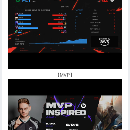
【MVP】