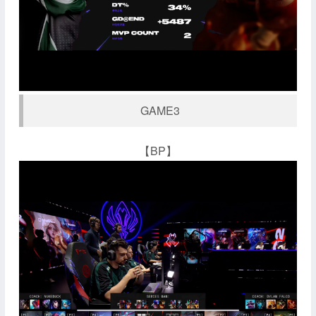
GAME3
【BP】