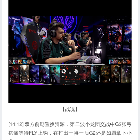
【战况】
[14:12] 双方前期置换资源，第二波小龙团交战中G2张弓
搭箭等待FLY上钩，在打出一换一后G2还是如愿拿下小