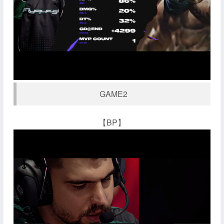
GAME2
【BP】