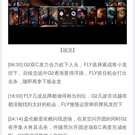
【战况】
[06:30] G2双C发力合力砍下人头，FLY选择避战将小龙
控下。后续交战中G2逐渐显得浮躁，FLY抓住机会打出
击杀，随即再拿下炼金龙
[18:00] FLY几波反蹲都做得相当到位，G2几波尝试越塔
都没能找到太好的机会，FLY慢慢运营将听牌风龙控下
[24:14] 盖伦极度依赖闪现进场，在其交闪开团的同时G2
有序集火将其击杀，伴随芮尔开团进场双C再度完成收