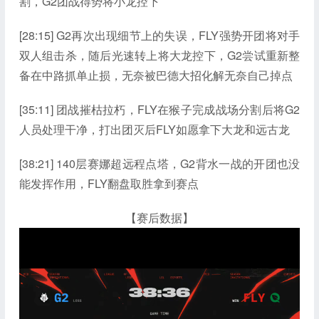
割，G2团战得势将小龙控下
[28:15] G2再次出现细节上的失误，FLY强势开团将对手
双人组击杀，随后光速转上将大龙控下，G2尝试重新整
备在中路抓单止损，无奈被巴德大招化解无奈自己掉点
[35:11] 团战摧枯拉朽，FLY在猴子完成战场分割后将G2
人员处理干净，打出团灭后FLY如愿拿下大龙和远古龙
[38:21] 140层赛娜超远程点塔，G2背水一战的开团也没
能发挥作用，FLY翻盘取胜拿到赛点
【赛后数据】