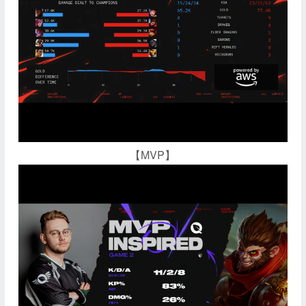
【MVP】