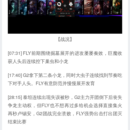
【战况】
[07:31] FLY前期围绕掘墓展开的进攻屡屡奏效，巨魔收
获人头后连续控下巢虫和小龙
[17:40] G2拿下第二条小龙，同时大虫子连续找到节奏吃
下对手人头。FLY有意防范并慢慢展开发育
[28:15] 泰坦连续出现失误被秒，G2主力开团倒下后丧失
争龙主动权，但FLY也不想再过多给机会选择直接集火
再秒卢锡安，G2团战完全溃败，FLY强势出击打出团灭
结束比赛