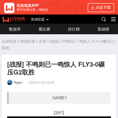
玩加电竞APP
用手机看比赛，聊电竞
英雄联盟
数据库
看比赛
排行榜
英雄榜
玩加电竞
英雄联盟
文章
[战报] 不鸣则已一鸣惊人 FLY3-0碾压G2
取胜
[战报] 不鸣则已一鸣惊人 FLY3-0碾
压G2取胜
Ryze丶
2025-07-05 03:00
GAME1
【BP】