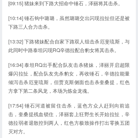
[09:15] 猪妹来到下路大招命中锤石，泽丽将其击杀。
[10:14] 锤石钩中璐璐，虽然璐璐交出闪现拉扯但还是被
下路三人合力击杀。
[13:32] 下路猪妹配合自家下路双人组击杀厄斐琉斯，与
此同时中路泰坦闪现RQ辛德拉配合豹女将其击杀。
[16:34] 泰坦RQ出手配合队友击杀猪妹，泽丽开启超限
爆闪拉扯，配合队友先杀豹女，再收锤石，辛德拉能量
倾泻击杀厄斐琉斯，但贾克斯侧面也击杀奎桑提，红色
方拿下第二条风龙，本场为炼金龙魂。
[17:54] 锤石河道被留住击杀，蓝色方众人赶到向前追
击，奎桑提残血锁住，泽丽套上狂野生长开始拉扯，辛
德拉弱者退散控到两人，红色方极致操作打出零换五团
灭对方。