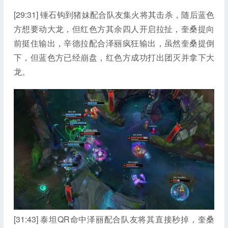
[29:31] 锤石钩到猪妹配合队友集火将其击杀，随后蓝色
方想要动大龙，但红色方其余四人开启拉扯，奎桑提向
前挺住输出，辛德拉配合泽丽疯狂输出，虽然奎桑提倒
下，但蓝色方已经崩盘，红色方成功打出团灭并拿下大
龙。
[31:43] 泰坦QR命中泽丽配合队友将其直接秒掉，奎桑