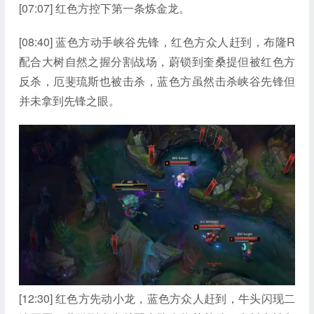
[07:07] 红色方控下第一条炼金龙。
[08:40] 蓝色方动手峡谷先锋，红色方众人赶到，布隆R
配合大树自然之握分割战场，蔚锁到奎桑提但被红色方
反杀，厄斐琉斯也被击杀，蓝色方虽然击杀峡谷先锋但
并未拿到先锋之眼。
[12:30] 红色方先动小龙，蓝色方众人赶到，牛头闪现二