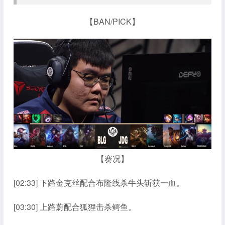
【BAN/PICK】
【赛况】
[02:33] 下路金克丝配合布隆线杀牛头斩获一血。
[03:30] 上路蔚配合狐狸击杀鳄鱼。