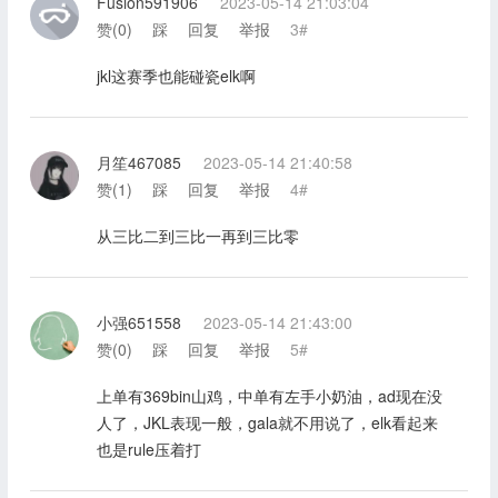
Fusion591906
2023-05-14 21:03:04
赞(
0
)
踩
回复
举报
3#
jkl这赛季也能碰瓷elk啊
月笙467085
2023-05-14 21:40:58
赞(
1
)
踩
回复
举报
4#
从三比二到三比一再到三比零
小强651558
2023-05-14 21:43:00
赞(
0
)
踩
回复
举报
5#
上单有369bin山鸡，中单有左手小奶油，ad现在没
人了，JKL表现一般，gala就不用说了，elk看起来
也是rule压着打