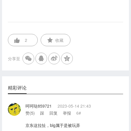
2
收藏
分享至
精彩评论
呵呵哒859721
2023-05-14 21:43
赞(
5
)
踩
回复
举报
6#
京东这拉扯，blg属于是被玩弄