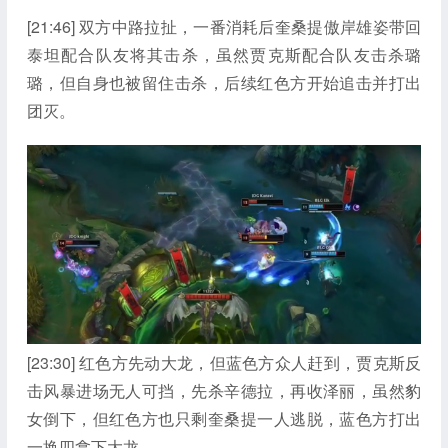
[21:46] 双方中路拉扯，一番消耗后奎桑提傲岸雄姿带回
泰坦配合队友将其击杀，虽然贾克斯配合队友击杀璐
璐，但自身也被留住击杀，后续红色方开始追击并打出
团灭。
[23:30] 红色方先动大龙，但蓝色方众人赶到，贾克斯反
击风暴进场无人可挡，先杀辛德拉，再收泽丽，虽然豹
女倒下，但红色方也只剩奎桑提一人逃脱，蓝色方打出
一换四拿下大龙。