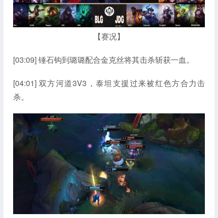
【赛况】
[03:09] 锤石钩到璐璐配合金克丝将其击杀斩获一血。
[04:01] 双方河道3V3，泰坦支援过来被红色方合力击
杀。