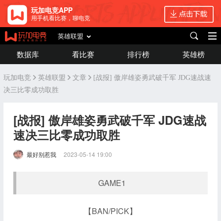
玩加电竞APP
用手机看比赛，聊电竞
英雄联盟
数据库
看比赛
排行榜
英雄榜
玩加电竞
英雄联盟
文章
[战报] 傲岸雄姿勇武破千军 JDG速战速
决三比零成功取胜
[战报] 傲岸雄姿勇武破千军 JDG速战
速决三比零成功取胜
最好别惹我
2023-05-14 19:00
GAME1
【BAN/PICK】