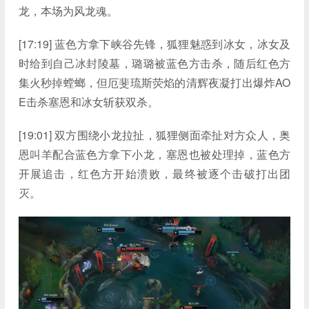
龙，本场为风龙魂。
[17:19] 蓝色方拿下峡谷先锋，狐狸魅惑到冰女，冰女及
时给到自己冰封陵墓，璐璐被蓝色方击杀，随后红色方
集火秒掉螳螂，但厄斐琉斯荧焰的清辉夜凝打出爆炸AO
E击杀塞恩和冰女斩获双杀。
[19:01] 双方围绕小龙拉扯，狐狸侧面牵扯对方众人，奥
恩叫羊配合蓝色方拿下小龙，塞恩也被处理掉，蓝色方
开展追击，红色方开始溃败，最终被逐个击破打出团
灭。