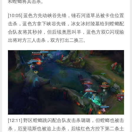
和螳螂将其击杀。
[10:05] 蓝色方先动峡谷先锋，锤石河道草丛被卡住位置
击杀，蓝色方拿下峡谷先锋，冰女冰封陵墓给到螳螂配
合队友将其秒掉，但后续奥恩叫羊，蓝色方双C闪现输
出将对方三人击杀，双方打出二换三。
[12:11] 野区螳螂跳闪配合队友击杀璐璐，但螳螂也被击
杀，厄斐琉斯也被追上击杀，后续红色方控下第二条土