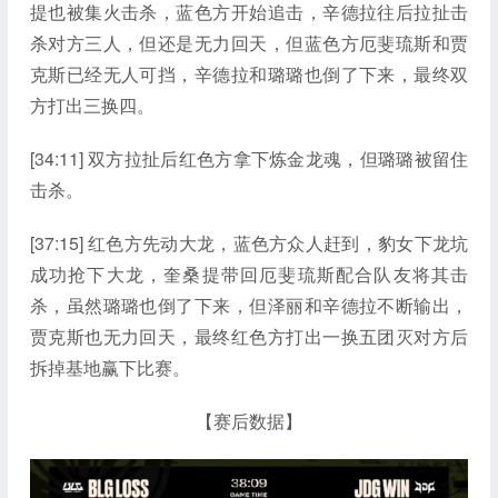
提也被集火击杀，蓝色方开始追击，辛德拉往后拉扯击
杀对方三人，但还是无力回天，但蓝色方厄斐琉斯和贾
克斯已经无人可挡，辛德拉和璐璐也倒了下来，最终双
方打出三换四。
[34:11] 双方拉扯后红色方拿下炼金龙魂，但璐璐被留住
击杀。
[37:15] 红色方先动大龙，蓝色方众人赶到，豹女下龙坑
成功抢下大龙，奎桑提带回厄斐琉斯配合队友将其击
杀，虽然璐璐也倒了下来，但泽丽和辛德拉不断输出，
贾克斯也无力回天，最终红色方打出一换五团灭对方后
拆掉基地赢下比赛。
【赛后数据】