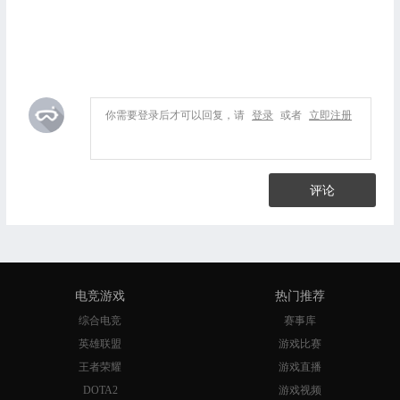
你需要登录后才可以回复，请
登录
或者
立即注册
评论
电竞游戏
热门推荐
综合电竞
赛事库
英雄联盟
游戏比赛
王者荣耀
游戏直播
DOTA2
游戏视频