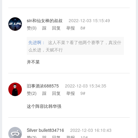
sin和仙女棒的叔叔
2022-12-03 15:15:49
赞(
0
)
踩
回复
举报
8#
先进啊：
这人不菜？看了他两个赛季了，真没什
么长进，天赋不行
并不菜
旧事酒浓688575
2022-12-03 15:34:35
赞(
2
)
踩
回复
举报
9#
这个阵容比韩华强
Silver bullet834716
2022-12-03 16:10:43
赞(
2
)
踩
回复
举报
10#