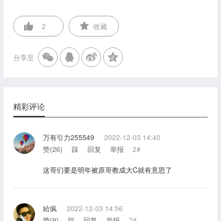
2
收藏
分享至
精彩评论
万有引力255549
2022-12-03 14:40
赞(
26
)
踩
回复
举报
2#
这哥们要是明年被原哥教成大C就有意思了
給疯
2022-12-03 14:56
赞(
9
)
踩
回复
举报
7#