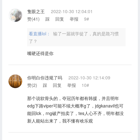
隻眼之王
2022-10-30 12:04:01
赞(
41
)
踩
回复
举报
9#
看直播lol：
输了一届就学徒了，真的是跪习惯
了？
嘴硬还得是你
你明白你违规了吗
2022-10-30 12:14:09
赞(
2
)
踩
回复
举报
10#
那个说软骨头的，夺冠历年都有韩援，并且明年
edg下路viper可能不续大概率g了，jdgkanavil也可
能回lck，rng破产拍卖了，tes人心不齐，明年都没
新人能站出来了，我不懂有啥乐观