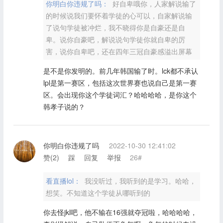
你明白你违规了吗：
好自卑哦你，人家解说输了
的时候说我们要怀着学徒的心可以，自家解说输
了说句学徒被冲烂，我不晓得你是自豪还是自
卑。说你自豪吧，解说说句学徒你就自卑的厉
害，说你自卑吧，还在四年三冠自豪感溢出屏幕
是不是你发明的。前几年韩国输了时。lck都不承认
lpl是第一赛区，包括这次世界赛也说自己是第一赛
区。会出现你这个学徒词汇？哈哈哈哈，是你这个
韩孝子说的？
你明白你违规了吗
2022-10-30 12:41:02
赞(
2
)
踩
回复
举报
26#
看直播lol：
我没听过，我听到的是学习。哈哈，
想笑。不知道这个学徒从哪听到的
你去怪jkl吧，他不输在16强就夺冠啦，哈哈哈哈，