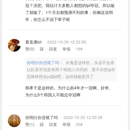
冠？没把。我估计大多数人都想的lpl夺冠。所以输
了就输了。1个月后都预测不到的事，你搁这说明
年，你怎么不说下辈子呢
看直播lol
2022-10-30 12:32:56
赞(
0
)
踩
回复
举报
19#
你明白你违规了吗：
水鬼是这样的，永远不会承
认队里夺冠是有两个韩国人功劳的，要不你把ig夺
冠捧杯照全p成jkl吧，这样就能意淫了
韩孝子是这样的。为什么前4年才一冠啊。好奇。
为什么5个韩国人不能总夺冠啊
你明白你违规了吗
2022-10-30 12:35:28
赞(
1
)
踩
回复
举报
20#