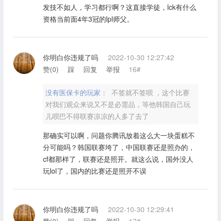
发技不如人，学习都行啊？这直接学徒，lck有什么
资格当前面4年3冠的lpl师父。
你明白你违规了吗
2022-10-30 12:27:42
赞(
0
)
踩
回复
举报
16#
没有医保卡的玩家：
不签就不签呗 ，这个比赛
对我们观众来说又不是必需品，等他韩国自己玩
儿呗巴不得联赛凉凉的人多了去了
那确实可以啊，问题你腾讯放着这么大一块蛋糕不
分可能吗？韩国联赛垮了，中国联赛还是照办的，
cf都那样了，联赛还是照开。就这么说，国外没人
玩lol了，国内的比赛还是照开不误
你明白你违规了吗
2022-10-30 12:29:41