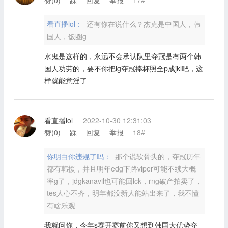
赞(
0
)
踩
回复
举报
17#
看直播lol：
还有你在说什么？杰克是中国人，韩
国人，饭圈g
水鬼是这样的，永远不会承认队里夺冠是有两个韩
国人功劳的，要不你把ig夺冠捧杯照全p成jkl吧，这
样就能意淫了
看直播lol
2022-10-30 12:31:03
赞(
0
)
踩
回复
举报
18#
你明白你违规了吗：
那个说软骨头的，夺冠历年
都有韩援，并且明年edg下路viper可能不续大概
率g了，jdgkanavil也可能回lck，rng破产拍卖了，
tes人心不齐，明年都没新人能站出来了，我不懂
有啥乐观
我就问你，今年s赛开赛前你又想到韩国大优势夺