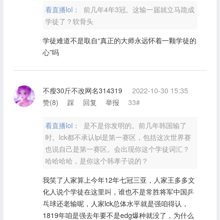
看直播lol：
前几年4年3冠。这输一届就立马跪成
学徒了？软骨头
学徒难道不是取自“真正的大师永远怀着一颗学徒的
心”吗
不瘦30斤不改网名314319
2022-10-30 15:35
赞(
8
)
踩
回复
举报
33#
看直播lol：
是不是你发明的。前几年韩国输了
时。lck都不承认lpl是第一赛区，包括这次世界赛
也说自己是第一赛区。会出现你这个学徒词汇？
哈哈哈哈，是你这个韩孝子说的？
我笑了人家算上今年12年七冠三亚，人家王多多文
化人说个学徒在这里叫，谁也不是常胜将军中国乒
乓球还老输呢，人家lck总体水平就是强咱得认，
1819年咱是强去年要不是edg爆种就没了，为什么