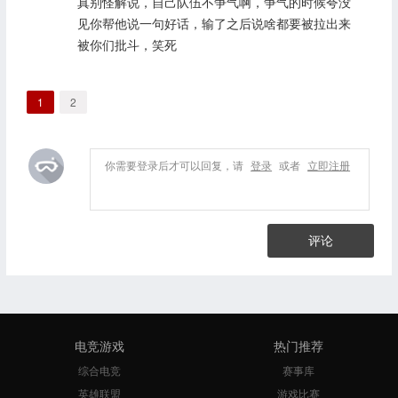
真别怪解说，自己队伍不争气啊，争气的时候夸没
见你帮他说一句好话，输了之后说啥都要被拉出来
被你们批斗，笑死
1
2
你需要登录后才可以回复，请
登录
或者
立即注册
评论
电竞游戏
热门推荐
综合电竞
赛事库
英雄联盟
游戏比赛