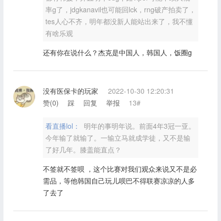
率g了，jdgkanavil也可能回lck，rng破产拍卖了，
tes人心不齐，明年都没新人能站出来了，我不懂
有啥乐观
还有你在说什么？杰克是中国人，韩国人，饭圈g
没有医保卡的玩家
2022-10-30 12:20:31
赞(
0
)
踩
回复
举报
13#
看直播lol：
明年的事明年说。前面4年3冠一亚。
今年输了就输了。一输立马就成学徒，又不是输
了好几年。膝盖能直点？
不签就不签呗 ，这个比赛对我们观众来说又不是必
需品，等他韩国自己玩儿呗巴不得联赛凉凉的人多
了去了