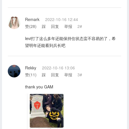
Remark
2022-10-16 12:44
赞(
28
)
踩
回复
举报
2#
levi打了这么多年还能保持住状态蛮不容易的了，希
望明年还能看到兵长吧
Rekky
2022-10-16 13:06
赞(
11
)
踩
回复
举报
3#
thank you GAM