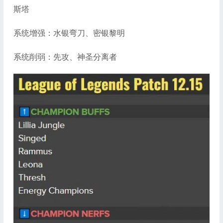
斯塔
系统增强：水银弯刀、密银黎明
系统削弱：先攻、神圣分离者