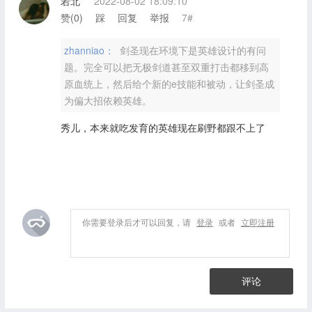
若北
2022-08-02 18:09:10
赞(
0
)
踩
回复
举报
7#
zhanniao：
剑圣现在环境下是英雄设计的有问
题。完全可以把无极剑道甚至双重打击都移到高
原血统上，然后给个新的e技能和被动，让剑圣成
为偏大招依赖英雄。
秀儿，本来就吃发育的英雄现在刷野都跟不上了
你需要登录后才可以回复，请
登录
或者
立即注册
评论