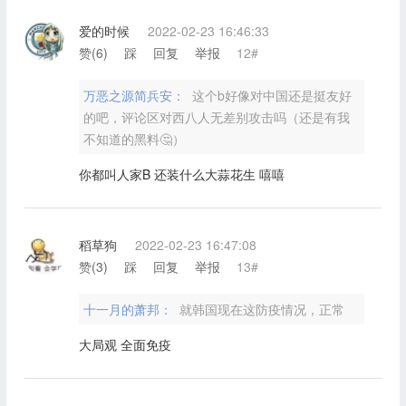
爱的时候
2022-02-23 16:46:33
赞(
6
)
踩
回复
举报
12#
万恶之源简兵安：
这个b好像对中国还是挺友好
的吧，评论区对西八人无差别攻击吗（还是有我
不知道的黑料🤔）
你都叫人家B 还装什么大蒜花生 嘻嘻
稻草狗
2022-02-23 16:47:08
赞(
3
)
踩
回复
举报
13#
十一月的萧邦：
就韩国现在这防疫情况，正常
大局观 全面免疫